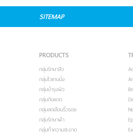
SITEMAP
PRODUCTS
T
กลุ่มรักษาสิว
A
กลุ่มไวเทนนิ่ง
An
กลุ่มบำรุงผิว
Br
กลุ่มกันแดด
De
กลุ่มลดเลือนริ้วรอย
No
กลุ่มรักษาฝ้า
Ep
กลุ่มทำความสะอาด
Ex