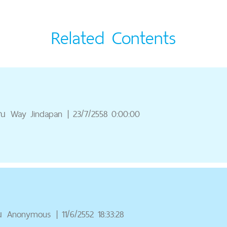
Related Contents
ุณ
Way Jindapan
|
23/7/2558 0:00:00
ณ
Anonymous
|
11/6/2552 18:33:28