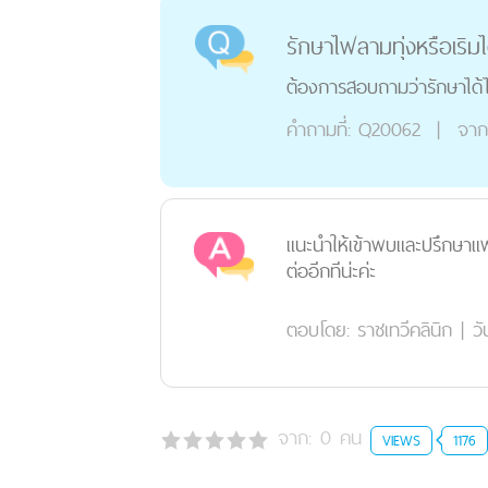
รักษาไฟลามทุ่งหรือเริม
ต้องการสอบถามว่ารักษาได้ไ
คำถามที่:
Q20062
|
จาก
แนะนำให้เข้าพบและปรึกษาแพ
ต่ออีกทีน่ะค่ะ
ตอบโดย:
ราชเทวีคลินิก
|
วั
จาก:
0
คน
VIEWS
1176