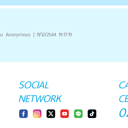
ุณ
Anonymous
|
11/12/2544 19:17:19
SOCIAL
C
NETWORK
C
0