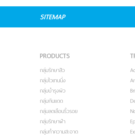
SITEMAP
PRODUCTS
T
กลุ่มรักษาสิว
A
กลุ่มไวเทนนิ่ง
An
กลุ่มบำรุงผิว
Br
กลุ่มกันแดด
De
กลุ่มลดเลือนริ้วรอย
No
กลุ่มรักษาฝ้า
Ep
กลุ่มทำความสะอาด
Ex