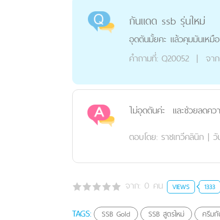
กันแดด ssb รุ่นใหม่
อุดตันมั้ยคะ แล้วคุมมันเหมือน
คำถามที่:
Q20052
|
จาก
ไม่อุดตันค่ะ และช่วยลดคว
ตอบโดย:
ราชเทวีคลินิก
|
วั
จาก:
0
คน
VIEWS
1333
TAGS:
SSB Gold
SSB สูตรใหม่
ครีมก