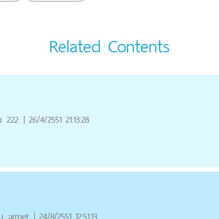
Related Contents
ณ
222
|
26/4/2551 21:13:28
ณ
armet
|
24/8/2551 12:51:13