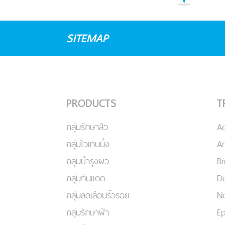
SITEMAP
PRODUCTS
T
กลุ่มรักษาสิว
A
กลุ่มไวเทนนิ่ง
An
กลุ่มบำรุงผิว
Br
กลุ่มกันแดด
De
กลุ่มลดเลือนริ้วรอย
No
กลุ่มรักษาฝ้า
Ep