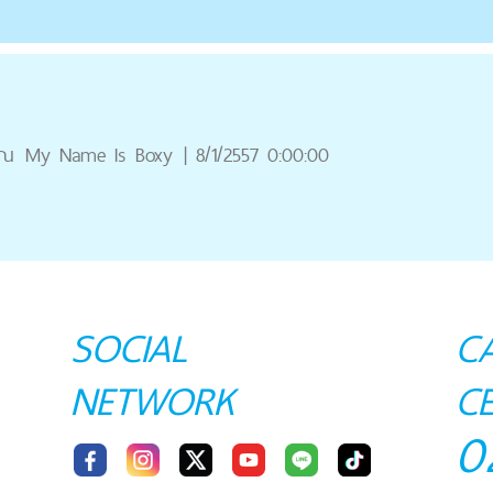
ุณ
My Name Is Boxy
|
8/1/2557 0:00:00
SOCIAL
C
NETWORK
C
0