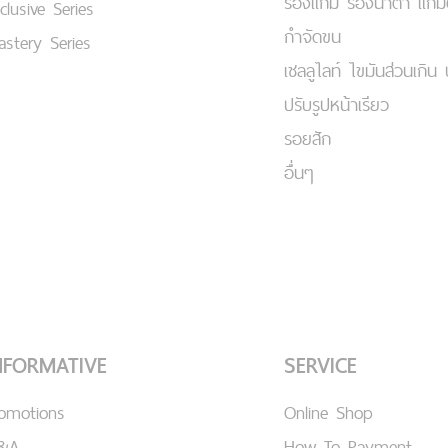
ร่องแก้ม ร่องน้ำตา แก้
clusive Series
กำจัดขน
stery Series
เชลลูไลท์ ไขมันส่วนเกิน 
ปรับรูปหน้าเรียว
รอยสัก
อื่นๆ
NFORMATIVE
SERVICE
romotions
Online Shop
&A
How To Payment