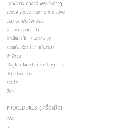
แผลเป็นสิว คีลอยด์ แผลเป็นต่างๆ
ริ้วรอย รอยย่น ตีนกา ยกกระชับผิว
รอยแดง เส้นเลือดฟอย
ฝ้า กระ รอยดำ ปาน
ต่อมไขมัน ไฝ ขี้แมลงวัน หูด
ร่องแก้ม ร่องน้ำตา แก้มตอบ
กำจัดขน
เชลลูไลท์ ไขมันส่วนเกิน ปรับรูปร่าง
ปรับรูปหน้าเรียว
รอยสัก
อื่นๆ
PROCEDURES (เครื่องมือ)
CO2
IPL