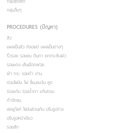
กลุ่มชุดเซ็ต
กลุ่มอื่นๆ
PROCEDURES (ปัญหา)
สิว
แผลเป็นสิว คีลอยด์ แผลเป็นต่างๆ
ริ้วรอย รอยย่น ตีนกา ยกกระชับผิว
รอยแดง เส้นเลือดฟอย
ฝ้า กระ รอยดำ ปาน
ต่อมไขมัน ไฝ ขี้แมลงวัน หูด
ร่องแก้ม ร่องน้ำตา แก้มตอบ
กำจัดขน
เชลลูไลท์ ไขมันส่วนเกิน ปรับรูปร่าง
ปรับรูปหน้าเรียว
รอยสัก