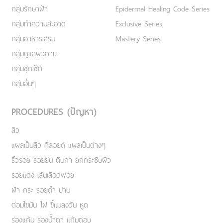
กลุ่มรักษาฝ้า
Epidermal Healing Code Series
กลุ่มทำความสะอาด
Exclusive Series
กลุ่มอาหารเสริม
Mastery Series
กลุ่มดูแลผิวกาย
กลุ่มชุดเซ็ต
กลุ่มอื่นๆ
PROCEDURES (ปัญหา)
สิว
แผลเป็นสิว คีลอยด์ แผลเป็นต่างๆ
ริ้วรอย รอยย่น ตีนกา ยกกระชับผิว
รอยแดง เส้นเลือดฟอย
ฝ้า กระ รอยดำ ปาน
ต่อมไขมัน ไฝ ขี้แมลงวัน หูด
ร่องแก้ม ร่องน้ำตา แก้มตอบ