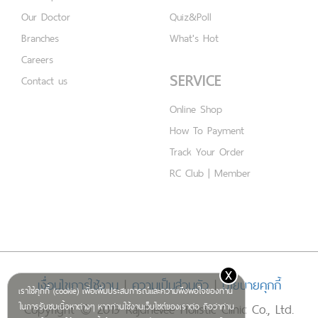
Our Doctor
Quiz&Poll
Branches
What's Hot
Careers
SERVICE
Contact us
Online Shop
How To Payment
Track Your Order
RC Club | Member
x
เงื่อนไขการใช้งาน
|
ความเป็นส่วนตัว
|
นโยบายคุกกี้
เราใช้คุกกี้ (cookie) เพื่อเพิ่มประสบการณ์และความพึงพอใจของท่าน
Copyright © 2019 Rajdhevee Holistic Clinic Co., Ltd.
ในการรับชมเนื้อหาต่างๆ หากท่านใช้งานเว็บไซต์ของเราต่อ ถือว่าท่าน