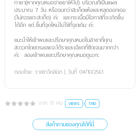
ทายา(หากคุณหมอจ่ายยาให้ไป) บริเวณที่เป็นแผล
ประมาณ 7 วัน หรือจนกว่าสะเก็ดแห้งและหลุดออกเอง
(ไม่ควรแกะสะเก็ด) ค่ะ และกระเนื้อมีโอกาสที่จะเกิดขึ้น
ได้อีก แต่..ขึ้นที่จุดใหม่ไม่ใช่ที่จุดเดิม ค่ะ
แนะนำให้เข้าพบและปรึกษาคุณหมอในสาขาที่คุณ
สะดวกโดยตรงเลยจะได้รายละเอียดที่ชัดเจนมากกว่า
ค่ะ ลองเข้าพบและปรึกษาคุณหมอดูนะคะ
ตอบโดย:
ราชเทวีคลินิก
|
วันที่ 04/10/2561
จาก:
0
คน
VIEWS
1740
ส่งคำถามของคุณได้ที่นี่