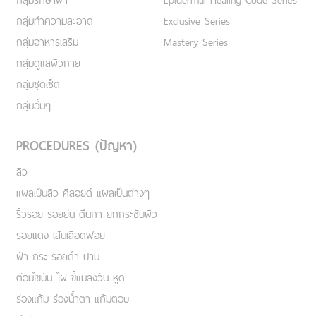
กลุ่มทำความสะอาด
Exclusive Series
กลุ่มอาหารเสริม
Mastery Series
กลุ่มดูแลผิวกาย
กลุ่มชุดเซ็ต
กลุ่มอื่นๆ
PROCEDURES (ปัญหา)
สิว
แผลเป็นสิว คีลอยด์ แผลเป็นต่างๆ
ริ้วรอย รอยย่น ตีนกา ยกกระชับผิว
รอยแดง เส้นเลือดฟอย
ฝ้า กระ รอยดำ ปาน
ต่อมไขมัน ไฝ ขี้แมลงวัน หูด
ร่องแก้ม ร่องน้ำตา แก้มตอบ