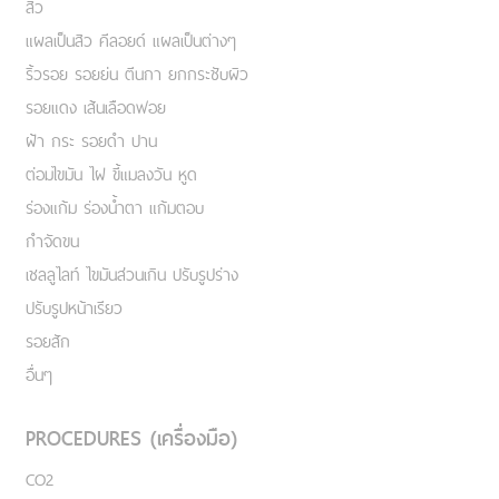
สิว
แผลเป็นสิว คีลอยด์ แผลเป็นต่างๆ
ริ้วรอย รอยย่น ตีนกา ยกกระชับผิว
รอยแดง เส้นเลือดฟอย
ฝ้า กระ รอยดำ ปาน
ต่อมไขมัน ไฝ ขี้แมลงวัน หูด
ร่องแก้ม ร่องน้ำตา แก้มตอบ
กำจัดขน
เชลลูไลท์ ไขมันส่วนเกิน ปรับรูปร่าง
ปรับรูปหน้าเรียว
รอยสัก
อื่นๆ
PROCEDURES (เครื่องมือ)
CO2