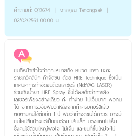
คำถามที่:
Q19674
|
จากคุณ
Tanongsak
|
02/02/2561 00:00 น.
ขนที่หน้าเข้าใจว่าคุณหมายถึง หนวด เครา นะคะ
ราชเทวีคลินิก กำจัดขน ด้วย HRE Technique ซึ่งเป็น
เทคนิคการกำจัดขนด้วยเลเซอร์ (Nd:YAG LASER)
ร่วมกับน้ำยา HRE Spray ซึ่งได้ผลดีกว่าการยิง
เลเซอร์เพียงอย่างเดียว ค่ะ ทำง่าย ไม่เจ็บมาก พอทน
ได้ จากการวิจัยพบว่าหลังจากทำครบคอร์สแล้ว
ติดตามคนไข้ต่ออีก 1 ปี พบว่ากำจัดขนได้ถาวร อาจมี
ขนใหม่ขึ้นบ้างแต่เป็นขนอ่อน เส้นเล็ก มองแทบไม่เห็น
ซึ่งคนไข้ส่วนใหญ่พอใจ ไม่เจ็บ และขนที่ขึ้นใหม่จะไม่
แข็งแต่จะขึ้นน้อยลง เส้นเล็กบางลง พอทำซ้ำ 3 - 4