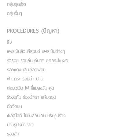
กลุ่มชุดเซ็ต
กลุ่มอื่นๆ
PROCEDURES (ปัญหา)
สิว
แผลเป็นสิว คีลอยด์ แผลเป็นต่างๆ
ริ้วรอย รอยย่น ตีนกา ยกกระชับผิว
รอยแดง เส้นเลือดฟอย
ฝ้า กระ รอยดำ ปาน
ต่อมไขมัน ไฝ ขี้แมลงวัน หูด
ร่องแก้ม ร่องน้ำตา แก้มตอบ
กำจัดขน
เชลลูไลท์ ไขมันส่วนเกิน ปรับรูปร่าง
ปรับรูปหน้าเรียว
รอยสัก