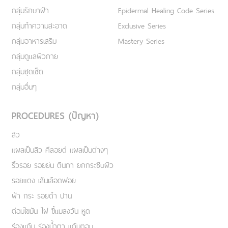
กลุ่มรักษาฝ้า
Epidermal Healing Code Series
กลุ่มทำความสะอาด
Exclusive Series
กลุ่มอาหารเสริม
Mastery Series
กลุ่มดูแลผิวกาย
กลุ่มชุดเซ็ต
กลุ่มอื่นๆ
PROCEDURES (ปัญหา)
สิว
แผลเป็นสิว คีลอยด์ แผลเป็นต่างๆ
ริ้วรอย รอยย่น ตีนกา ยกกระชับผิว
รอยแดง เส้นเลือดฟอย
ฝ้า กระ รอยดำ ปาน
ต่อมไขมัน ไฝ ขี้แมลงวัน หูด
ร่องแก้ม ร่องน้ำตา แก้มตอบ