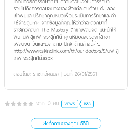
เทคนิควิธีการรักษาที่ใช้ ความต่อเนื่องในการรักษา
รวมไปถึงการตอบสนองของผิวแต่ละคนด้วย ค่ะ ลอง
เข้าพบและปรึกษาคุณหมอเพื่อประเมินการรักษาและค่า
ใช้จ่ายดูนะคะ จากข้อมูลที่คุณให้ว่าว่าสะดวกมาที่
ราชเทวีคลินิก The Mastery สาขาเพลินจิต แนะนำให้
พบ นพ.สุเทพ จิระสุทัศน์ คุณหมอลงตรวจที่สาขา
เพลินจิต วันและเวลาตาม Link ด้านล่างนี้ค่ะ..
http://www.rcskinclinic.com/th/our-doctors/5/นพ-สุ
เทพ-จิระสุทัศน์.aspx
ตอบโดย:
ราชเทวีคลินิก
|
วันที่ 26/01/2561
จาก:
0
คน
VIEWS
1658
ส่งคำถามของคุณได้ที่นี่