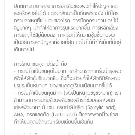
ปกติการทายาลดอาการอักเสบของผิวทำให้ปัญหาลด
ลงหรือหายไปได้ แต่จะกลับมาเป็นอีกเพราะยังไม่มีใคร
ทราบสาเหตุที่แน่นอนของโรค การขัดถูกรบกวนโดยใช้
สบู่มากๆ มักทำให้อาการรุนแรงมากขึ้น การหลีกเลี่ยง
การขัดถูใช้สบู่น้อยลง ทาครีมที่ให้ความชุ่มชื้นกับผิว
เป็นวิธีการลดปัญหาที่ง่ายที่สุด แต่ไม่ได้ทำให้เม็ดที่มีอยู่
เดิมหายไป
การรักษาขนคุด
มีดังนี้ คือ
- กรณีถ้าเป็นขนคุดไม่มาก เราสามารถทาครีมบำรุงผิว
เพื่อให้ผิวชุ่มชื้นมากขึ้น ซึ่งก็จะช่วยทำให้ผิวที่มีลักษณะ
ขรุขระเป็นหนามๆ ของขนคุดดูเรียบเนียนมากขึ้นได้
- กรณีถ้าเป็นขนคุดมาก (ผิวเป็นหนามขรุขระมาก) เรา
สามารถทาครีมที่มีส่วนผสมของสารที่ช่วยลอก/ผลัด
เซลล์ผิวมาทาได้ เช่น กรดซาลิไซลิก (Salicylic acid),
AHA, กรดแลคติก (Lactic acid) ซึ่งสารพวกนี้จะช่วย
ทำให้ขนคุดมีลักษณะเรียบเนียนขึ้นเช่นกัน