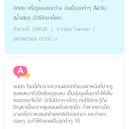
อักเสบ หรือรูของขนกว้าง มันเป็นจุดดำๆ สีผิวไม่
สม่ำเสมอ มีวิธีรักษามั้ยคะ
คำถามที่:
Q19528
|
จากคุณ
้hamter
|
24/08/2560 00:00 น.
ขนคุด
โรคนี้เกิดจากความผิดปกติของผิวหนังที่ปากรู
ขุมขนหนาตัวปิดช่องรูขุมขน เป็นตุ่มนูนขึ้นมาทำให้เส้น
ขนออกมาไม่ได้ มักไม่มีอาการใดๆ คนไข้มักจะรู้ถึง
ปัญหาเนื่องจากลูบแขนแล้วสะดุดมือ ถ้าหากแกะเม็ด
บางครั้งจะพบขนคล้ายขดสปริงออกมา และถ้าแกะ
บ่อยๆ จะทำให้กลายเป็นจุดดำๆ ได้