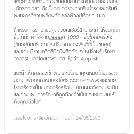
แต่อย่างไรก็ตามภาวะขนคุดนี้สามารถเกิดขึ้นและเป็นอยู่
ได้ตลอดเวลา ดังนั้นคุณควรจะทาครีมบำรุงและครีมที่
ผสมสารที่ช่วยผลิตผลัดเซลล์ผิวอยู่เรื่อยๆ นะคะ
สำหรับการรักษาขนคุดด้วยเลเซอร์สามารถทำให้ขนคุดดี
ขึ้นได้ค่ะ ค่าใช้จ่าย
เริ่มต้น
ที่
1,000.- ขึ้นไปต่อครั้ง
ค่ะ
(ขึ้นอยู่กับบริเวณและปริมาณของพื้นที่ที่เป็นขนคุด)
และขณะนี้ราชเทวีคลินิกมีผลิตภัณฑ์ใหม่สำหรับรักษา
อาการขนคุดโดยเฉพาะเลย ชื่อว่า
Atop KP
แนะนำให้คุณลองเข้าพบและปรึกษาคุณหมอโดยตรงดู
นะคะ เพื่อที่คุณหมอจะได้ตรวจจากสภาพผิวและรอย
โรคจริงว่าเป็นขนคุดจริงหรือไม่ คุณหมอจึงจะประเมิน
และวางแผนการรักษาที่ถูกต้องจำเป็นและเหมาะสมให้
กับคุณต่อไปค่ะ
ตอบโดย:
ราชเทวีคลินิก
|
วันที่ 24/08/2560