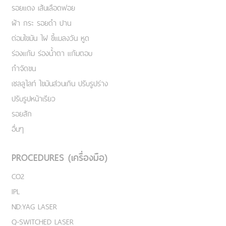
รอยแดง เส้นเลือดฟอย
ฝ้า กระ รอยดำ ปาน
ต่อมไขมัน ไฝ ขี้แมลงวัน หูด
ร่องแก้ม ร่องน้ำตา แก้มตอบ
กำจัดขน
เชลลูไลท์ ไขมันส่วนเกิน ปรับรูปร่าง
ปรับรูปหน้าเรียว
รอยสัก
อื่นๆ
PROCEDURES (เครื่องมือ)
CO2
IPL
ND:YAG LASER
Q-SWITCHED LASER