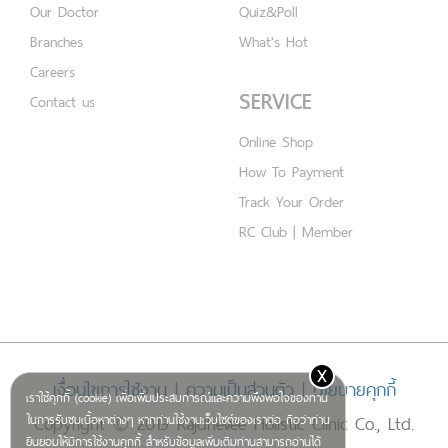
Our Doctor
Quiz&Poll
Branches
What's Hot
Careers
SERVICE
Contact us
Online Shop
How To Payment
Track Your Order
RC Club | Member
x
เงื่อนไขการใช้งาน
|
ความเป็นส่วนตัว
|
นโยบายคุกกี้
เราใช้คุกกี้ (cookie) เพื่อเพิ่มประสบการณ์และความพึงพอใจของท่าน
Copyright © 2019 Rajdhevee Holistic Clinic Co., Ltd.
ในการรับชมเนื้อหาต่างๆ หากท่านใช้งานเว็บไซต์ของเราต่อ ถือว่าท่าน
ยินยอมให้มีการใช้งานคุกกี้ สำหรับข้อมูลเพิ่มเติมท่านสามารถอ่านได้