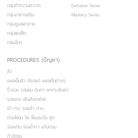
กลุ่มทำความสะอาด
Exclusive Series
กลุ่มอาหารเสริม
Mastery Series
กลุ่มดูแลผิวกาย
กลุ่มชุดเซ็ต
กลุ่มอื่นๆ
PROCEDURES (ปัญหา)
สิว
แผลเป็นสิว คีลอยด์ แผลเป็นต่างๆ
ริ้วรอย รอยย่น ตีนกา ยกกระชับผิว
รอยแดง เส้นเลือดฟอย
ฝ้า กระ รอยดำ ปาน
ต่อมไขมัน ไฝ ขี้แมลงวัน หูด
ร่องแก้ม ร่องน้ำตา แก้มตอบ
กำจัดขน