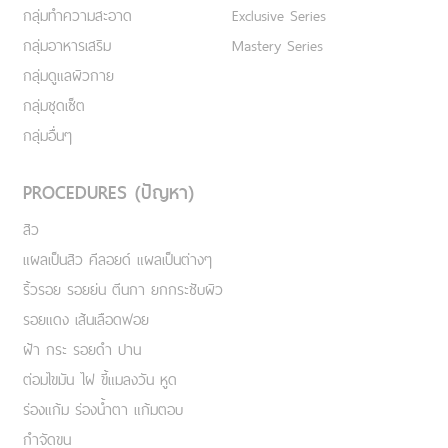
กลุ่มทำความสะอาด
Exclusive Series
กลุ่มอาหารเสริม
Mastery Series
กลุ่มดูแลผิวกาย
กลุ่มชุดเซ็ต
กลุ่มอื่นๆ
PROCEDURES (ปัญหา)
สิว
แผลเป็นสิว คีลอยด์ แผลเป็นต่างๆ
ริ้วรอย รอยย่น ตีนกา ยกกระชับผิว
รอยแดง เส้นเลือดฟอย
ฝ้า กระ รอยดำ ปาน
ต่อมไขมัน ไฝ ขี้แมลงวัน หูด
ร่องแก้ม ร่องน้ำตา แก้มตอบ
กำจัดขน