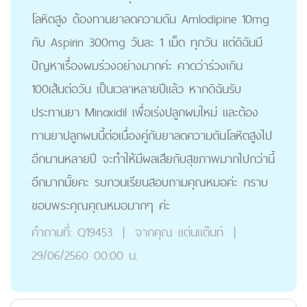
โลหิตสูง ต้องทานยาลดความดัน Amlodipine 10mg
กับ Aspirin 300mg วันละ 1 เม็ด ทุกวัน แต่ดิฉันมี
ปัญหาเรื่องผมร่วงอย่างมากค่ะ คาดว่าร่วงเกิน
100เส้นต่อวัน เป็นเวลาหลายปีแล้ว หากดิฉันรับ
ประทานยา Minoxidil เพื่อเร่งปลูกผมใหม่ และต้อง
ทานยาปลูกผมนี้ต่อเนื่องคู่กับยาลดความดันโลหิตสูงไป
อีกนานหลายปี จะทำให้มีผลเสียกับสุขภาพมากไปกว่านี้
อีกมากมั้ยคะ รบกวนเรียนสอบถามคุณหมอค่ะ กราบ
ขอบพระคุณคุณหมอมากๆ ค่ะ
คำถามที่:
Q19453
|
จากคุณ
แต่นแต๊นท์
|
29/06/2560 00:00 น.