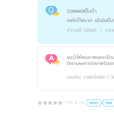
รอยแผลเป็นดำ
เคยไปจี้ไฝมาค่ะ แล้วมันเป
คำถามที่:
Q19425
|
จากค
แนะนำให้ลองมาพบและปรึกษาค
ติดตามผลการรักษาพร้อมตร
ตอบโดย:
ราชเทวีคลินิก
|
ว
จาก:
0
คน
VIEWS
1506