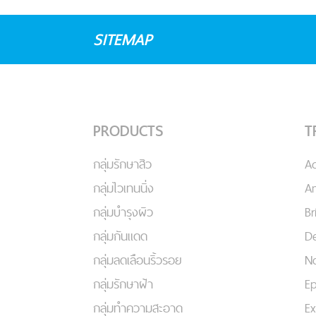
SITEMAP
PRODUCTS
T
กลุ่มรักษาสิว
A
กลุ่มไวเทนนิ่ง
An
กลุ่มบำรุงผิว
Br
กลุ่มกันแดด
De
กลุ่มลดเลือนริ้วรอย
No
กลุ่มรักษาฝ้า
Ep
กลุ่มทำความสะอาด
Ex