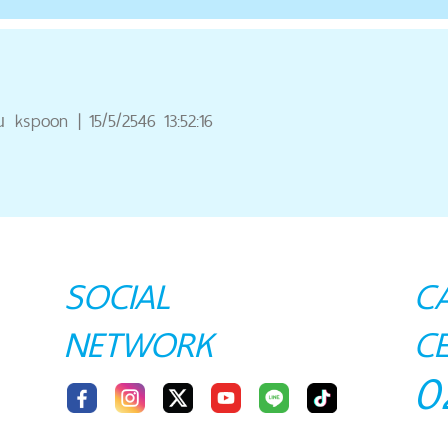
ณ
kspoon
|
15/5/2546 13:52:16
SOCIAL
C
NETWORK
C
0