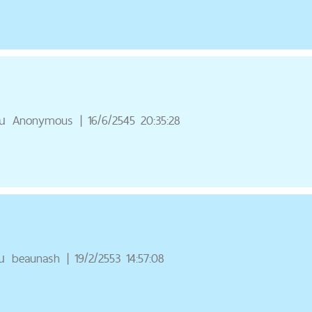
ณ
Anonymous
|
16/6/2545 20:35:28
ณ
beaunash
|
19/2/2553 14:57:08