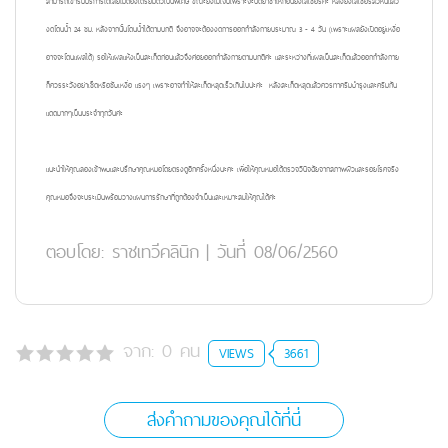
สามารถเข้ารับบริการได้เลยไม่ต้องเตรียมตัวเป็นพิเศษ ขณะยิงไม่เจ็บเพราะจะปิดยาชาให้ก่อนยิงเลเซอร์ค่ะ หลังยิงเลเซอร์สิวหินแล้ว
งดโดนน้ำ 24 ชม. หลังจากนั้นโดนน้ำได้ตามปกติ จึงอาจจะต้องงดการออกกำลังกายประมาณ 3 - 4 วัน (เพราะแผลยังเปิดอยู่เหงื่อ
อาจจะโดนแผลได้) รอให้แผลแห้งเป็นสะเก็ดก่อนแล้วจึงค่อยออกกำลังกายตามปกติค่ะ และระหว่างที่แผลเป็นสะเก็ดแล้วออกกำลังกาย
ก็ควรระวังอย่าเช็ดหรือซับเหงื่อ แรงๆ เพราะอาจทำให้สะเก็ดหลุดเร็วเกินไปน่ะค่ะ หลังสะเก็ดหลุดแล้วควรทาครีมบำรุงและครีมกัน
แดดมากๆเป็นประจำทุกวันค่ะ
แนะนำให้คุณลองเข้าพบและปรึกษาคุณหมอโดยตรงดูอีกครั้งหนึ่งนะคะ เพื่อให้คุณหมอได้ตรวจวินิจฉัยจากสภาพผิวและรอยโรคจริง
คุณหมอจึงจะประเมินพร้อมวางแผนการรักษาที่ถูกต้องจำเป็นและเหมาะสมให้คุณได้ค่ะ
ตอบโดย:
ราชเทวีคลินิก
|
วันที่ 08/06/2560
จาก:
0
คน
VIEWS
3661
ส่งคำถามของคุณได้ที่นี่