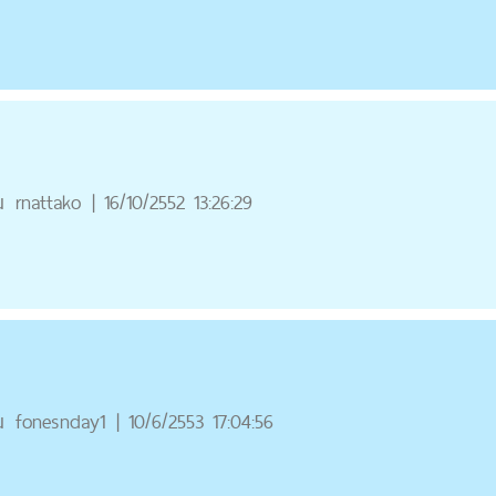
ณ
rnattako
|
16/10/2552 13:26:29
ณ
fonesnday1
|
10/6/2553 17:04:56