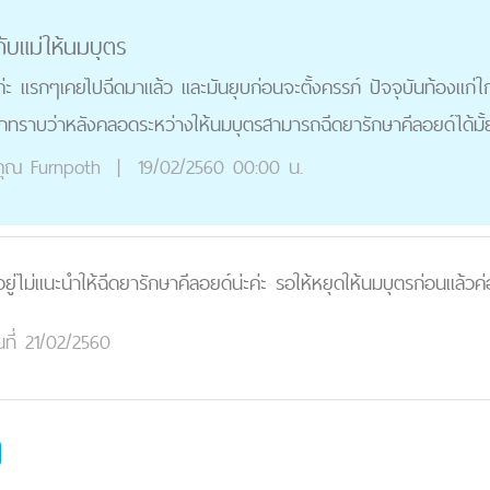
ับแม่ให้นมบุตร
่ะ แรกๆเคยไปฉีดมาแล้ว และมันยุบก่อนจะตั้งครรภ์ ปัจจุบันท้องแก่ใ
ยากทราบว่าหลังคลอดระหว่างให้นมบุตรสามารถฉีดยารักษาคีลอยด์ได้มั
ุณ
Furnpoth
|
19/02/2560 00:00 น.
ู่ไม่แนะนำให้ฉีดยารักษาคีลอยด์น่ะค่ะ รอให้หยุดให้นมบุตรก่อนแล้วค่
นที่ 21/02/2560