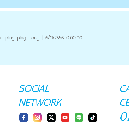
ณ
ping ping pong
|
6/11/2556 0:00:00
SOCIAL
C
NETWORK
C
0