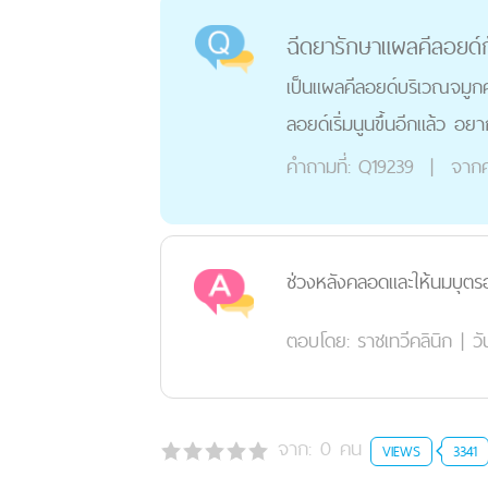
ฉีดยารักษาแผลคีลอยด์ก
เป็นแผลคีลอยด์บริเวณจมูกค
ลอยด์เริ่มนูนขึ้นอีกแล้ว อ
คำถามที่:
Q19239
|
จากค
ช่วงหลังคลอดและให้นมบุตรอย
ตอบโดย:
ราชเทวีคลินิก
|
วั
จาก:
0
คน
VIEWS
3341