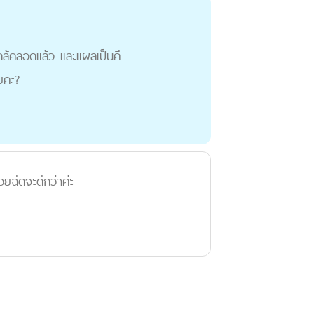
กล้คลอดแล้ว และแผลเป็นคี
้ยคะ?
อยฉีดจะดีกว่าค่ะ