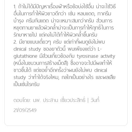
1. ถ้าไม่ได้มีปัญหาเรื่องฝ้าหรือข้อบ่งใช้อื่น น่าจะใช้วิธี
อื่นในการทำให้ผิวขาวดีกว่า เช่น หลบแดด, ทาครีม
บำรุง ครีมกันแดด น่าจะเหมาะสมกว่าครับ ส่วนการ
หยุดทานยาแล้วผิวคล้ำน่าจะเป็นการทำให้ฤทธิ์ในการ
รักษาหายไป แต่คงไม่ได้ทำให้ผิวคล้ำขึ้นครับ
2. มีขายแบบเดี่ยวๆ ครับ แต่เท่าที่ผมดูยังไม่พบ
clinical study ของยาตัวนี้ พบเพียงแต่ว่า L-
glutathione มีส่วนเกี่ยวข้องกับ tyrosinase activity
(หนึ่งในขบวนการสร้างเม็ดสี) ซึ่งอาจจะไปมีผลทำให้
ขาวขึ้นได้ แต่ขอย้ำอีกครั้งว่าผมยังไม่พบ clinical
study ว่าทำได้จริงไหม, กลไกเป็นอย่างไร และผลเสีย
เป็นเช่นไรครับ
ตอบโดย:
นพ. ประสาน เชี่ยวประสิทธิ์
|
วันที่
21/09/2549