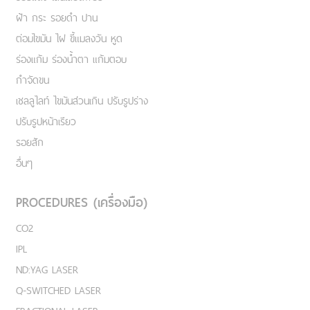
ฝ้า กระ รอยดำ ปาน
ต่อมไขมัน ไฝ ขี้แมลงวัน หูด
ร่องแก้ม ร่องน้ำตา แก้มตอบ
กำจัดขน
เชลลูไลท์ ไขมันส่วนเกิน ปรับรูปร่าง
ปรับรูปหน้าเรียว
รอยสัก
อื่นๆ
PROCEDURES (เครื่องมือ)
CO2
IPL
ND:YAG LASER
Q-SWITCHED LASER