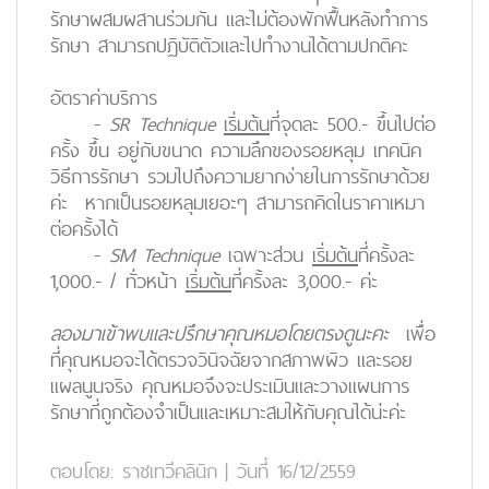
รักษาผสมผสานร่วมกัน และไม่ต้องพักฟื้นหลังทำการ
รักษา สามารถปฏิบัติตัวและไปทำงานได้ตามปกติคะ
อัตราค่าบริการ
-
SR Technique
เริ่มต้น
ที่จุดละ
500.- ขึ้นไปต่อ
ครั้ง
ขึ้น อยู่กับขนาด ความลึกของรอยหลุม เทคนิค
วิธีการรักษา รวมไปถึงความยากง่ายในการรักษาด้วย
ค่ะ หากเป็นรอยหลุมเยอะๆ สามารถคิดในราคาเหมา
ต่อครั้งได้
-
SM Technique
เฉพาะส่วน
เริ่มต้น
ที่ครั้งละ
1,000.- /
ทั่วหน้า
เริ่มต้น
ที่ครั้งละ
3,000.- ค่ะ
ลองมาเข้าพบและปรึกษาคุณหมอโดยตรงดูนะคะ
เพื่อ
ที่คุณหมอจะได้ตรวจวินิจฉัยจากสภาพผิว และรอย
แผลนูนจริง คุณหมอจึงจะประเมินและวางแผนการ
รักษาที่ถูกต้องจำเป็นและเหมาะสมให้กับคุณได้น่ะค่ะ
ตอบโดย:
ราชเทวีคลินิก
|
วันที่ 16/12/2559