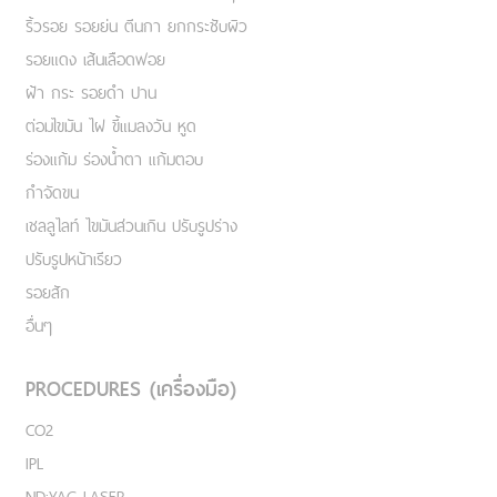
ริ้วรอย รอยย่น ตีนกา ยกกระชับผิว
รอยแดง เส้นเลือดฟอย
ฝ้า กระ รอยดำ ปาน
ต่อมไขมัน ไฝ ขี้แมลงวัน หูด
ร่องแก้ม ร่องน้ำตา แก้มตอบ
กำจัดขน
เชลลูไลท์ ไขมันส่วนเกิน ปรับรูปร่าง
ปรับรูปหน้าเรียว
รอยสัก
อื่นๆ
PROCEDURES (เครื่องมือ)
CO2
IPL
ND:YAG LASER