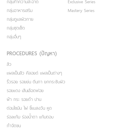
กลุ่มทำความสะอาด
Exclusive Series
กลุ่มอาหารเสริม
Mastery Series
กลุ่มดูแลผิวกาย
กลุ่มชุดเซ็ต
กลุ่มอื่นๆ
PROCEDURES (ปัญหา)
สิว
แผลเป็นสิว คีลอยด์ แผลเป็นต่างๆ
ริ้วรอย รอยย่น ตีนกา ยกกระชับผิว
รอยแดง เส้นเลือดฟอย
ฝ้า กระ รอยดำ ปาน
ต่อมไขมัน ไฝ ขี้แมลงวัน หูด
ร่องแก้ม ร่องน้ำตา แก้มตอบ
กำจัดขน