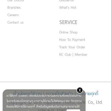
Branches
What's Hot
Careers
SERVICE
Contact us
Online Shop
How To Payment
Track Your Order
RC Club | Member
x
เงื่อนไขการใช้งาน
|
ความเป็นส่วนตัว
|
นโยบายคุกกี้
เราใช้คุกกี้ (cookie) เพื่อเพิ่มประสบการณ์และความพึงพอใจของท่าน
Copyright © 2019 Rajdhevee Holistic Clinic Co., Ltd.
ในการรับชมเนื้อหาต่างๆ หากท่านใช้งานเว็บไซต์ของเราต่อ ถือว่าท่าน
ยินยอมให้มีการใช้งานคุกกี้ สำหรับข้อมูลเพิ่มเติมท่านสามารถอ่านได้
ฆสพ.สบส. 1238/2562