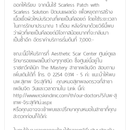
ออกให้เรียบ จากนั้นใช้ Scarless Patch with
Scarless Solution ปิดบนแผลต่อ เพื่อหยุดการสร้าง
เนื้อเยื่อผิวใหม่บริเวณที่เคยเป็นคีลอยด์ โดยใช้ระยะเวลา
ในการรักษาประมาณ 1 เดือน หลังรักษาด้วยวิธีนี้พบ
ว่าผิวที่เคยเป็นคีลอยด์มีโอกาสน้อยมากที่จะกลับมา
เป็นซ้ำอีก อัตราค่าบริการเริ่มต้นที่ 7,000.-
ขณะนี้มีให้บริการที่ Aesthetic Scar Center ศูนย์ดูแล
รักษารอยแผลเป็นต่างๆทุกชนิด ซึ่งศูนย์นี้อยู่ใน
ราชเทวีคลินิก The Mastery สาขาเพลินจิต สอบถาม
เพิ่มเติมได้ที่ โทร. 0 2254 0314 - 5 ค่ะ แนะนำให้พบ
นพ.สุเทพ จิระสุทัศน์ คุณหมอสุเทพลงตรวจที่สาขา
เพลินจิต วันและเวลาตามใน Link นี้ค่ะ
http://www.rcskinclinic.com/th/our-doctors/5/นพ-สุ
เทพ-จิระสุทัศน์.aspx
หรือคุณอาจจะเข้าพบและปรึกษาคุณหมอในสาขาที่คุณ
สะดวกก่อนก็ได้ค่ะ