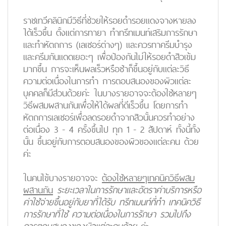
ราชเทวีคลินิกมีวิธีที่ช่วยให้รอยดำรอยแดงจางหายลง
ได้เร็วขึ้น ตั้งแต่การ
ทายา
ทำ
ทรีทเมนท์เสริมการรักษา
และทำ
หัตถการ (เลเซอร์ต่างๆ)
และควรทาครีมบำรุง
และครีมกันแดดเยอะๆ เพื่อป้องกันไม่ให้รอยดำสิวเข้ม
มากขึ้น การจะเห็นผลเร็วหรือช้าก็ขึ้นอยู่กับแต่ละวิธี
ความต่อเนื่องในการทำ การตอบสนองของผิวแต่ละ
บุคคลก็มีส่วนด้วยค่ะ ในบางรายอาจจะต้องใช้หลายๆ
วิธีผสมผสานกันเพื่อให้ได้ผลที่ดีเร็วขึ้น โดยการทำ
หัตถการเลเซอร์เพื่อลดรอยดำจากสิวนั้นควรทำอย่าง
ต่อเนื่อง 3 - 4 ครั้งขึ้นไป ทุก 1 - 2 สัปดาห์ ทั้งนี้ทั้ง
นั้น
ขึ้นอยู่กับการตอบสนองของผิวของแต่ละคน
ด้วย
ค่ะ
ในคนไข้บางรายอาจจะ
ต้องใช้หลายๆเทคนิควิธีผสม
ผสานกัน
ระยะเวลาในการรักษาและอัตราค่าบริการหรือ
ค่าใช้จ่ายขึ้นอยู่กับยาที่ได้รับ ทรีทเมนท์ที่ทำ เทคนิควิธี
การรักษาที่ใช้ ความต่อเนื่องในการรักษา รวมไปถึง