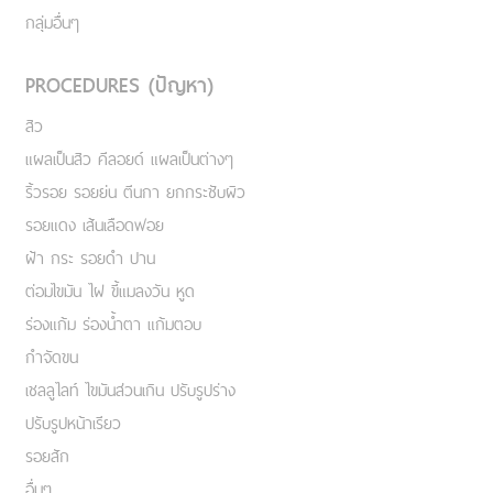
กลุ่มอื่นๆ
PROCEDURES (ปัญหา)
สิว
แผลเป็นสิว คีลอยด์ แผลเป็นต่างๆ
ริ้วรอย รอยย่น ตีนกา ยกกระชับผิว
รอยแดง เส้นเลือดฟอย
ฝ้า กระ รอยดำ ปาน
ต่อมไขมัน ไฝ ขี้แมลงวัน หูด
ร่องแก้ม ร่องน้ำตา แก้มตอบ
กำจัดขน
เชลลูไลท์ ไขมันส่วนเกิน ปรับรูปร่าง
ปรับรูปหน้าเรียว
รอยสัก
อื่นๆ