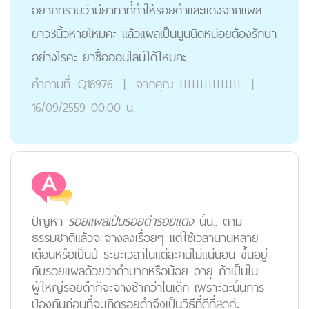
อยากทราบว่ามียาทาที่ทำให้รอยดำและแดงจากแผล
ยาว3นิ้วหายไหมคะ แล้วแผลเป็นนูนนิดหน่อยต้องรักษา
อย่างไรคะ ยาซื้อออนไลน์ได้ไหมคะ
คำถามที่:
Q18976
|
จากคุณ
ttttttttttttttt
|
16/09/2559 00:00 น.
ปัญหา
รอยแผลเป็นรอยดำรอยแดง
นั้น.. ตาม
ธรรมชาติแล้วจะจางลงเรื่อยๆ แต่ใช้เวลานานหลาย
เดือนหรือเป็นปี ระยะเวลาในแต่ละคนไม่แน่นอน ขึ้นอยู่
กับรอยแผลด้วยว่าดำมากหรือน้อย อายุ ถ้าเป็นใน
ผู้ใหญ่รอยดำก็จะจางช้ากว่าในเด็ก เพราะฉะนั้นการ
ป้องกันก่อนที่จะเกิดรอยดำจึงเป็นวิธีที่ดีที่สุดค่ะ