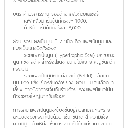
การตอบสนองของผิวแต่ละคนด้วย
ค่ะ
อัตราค่าบริการรักษารอยดำจากสิวด้วยเลเซอร์
- เฉพาะส่วน เริ่มต้นที่ครั้งละ 1,000.-
- ทั่วหน้า เริ่มต้นที่ครั้งละ 3,000.-
ส่วน
รอยแผลเป็นนูน
มี 2 ชนิด คือ แผลเป็นนูน และ
แผลเป็นนูนชนิดคีลอยด์
- รอยแผลเป็นนูน
(Hypertrophic Scar) มีลักษณะ
นูน แข็ง สีดำคล้ำหรือสีแดง ขนาดไม่ขยายใหญ่ขึ้นกว่า
แผลเดิม
- รอยแผลเป็นนูนชนิดคีลอยด์
(Keloid) มีลักษณะ
นูน แดง แข็ง ยืดหยุ่นคล้ายยาง ผิวมัน มีเส้นเลือดมา
เลี้ยง อาจมีอาการเจ็บคันร่วมด้วย รอยแผลมีแนวโน้ม
ที่จะขยายใหญ่มากขึ้นเรื่อยๆ
การรักษาแผลเป็นนูนจะต้องขึ้นอยู่กับลักษณะและราย
ละเอียดของแผลที่เป็นด้วย เช่น ขนาด สี ความแข็ง
ความนูน ตำแหน่ง ซึ่งการรักษาก็มีตั้งแต่ยาทา ยาฉีด