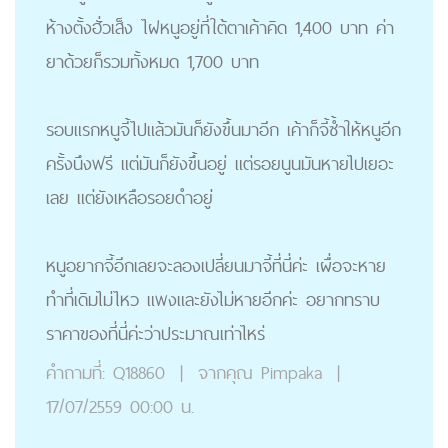
ห้างตั้งฮั่วเส็ง ไฝหนูอยู่ที่ใต้ตาเค้าคิด 1,400 บาท ค่า
ยาด้วยก็รวมทั้งหมด 1,700 บาท
รอบแรกหนูจี้ไปแล้วมันก็ยังขึ้นมาอีก เค้าก็จี้ซ้ำให้หนูอีก
ครั้งนึงฟรี แต่มันก็ยังขึ้นอยู่ แต่รอยนูนมันหายไปเยอะ
เลย แต่ยังเหลือรอยดำอยู่
หนูอยากจี้อีกเลยจะลองเปลี่ยนมาจี้ที่นี่ค่ะ เผื่อจะหาย
ทำที่เดิมไม่ไหว แพงและยังไม่หายอีกค่ะ อยากทราบ
ราคาของที่นี่ค่ะว่าประมาณเท่าไหร่
คำถามที่:
Q18860
|
จากคุณ
Pimpaka
|
17/07/2559 00:00 น.