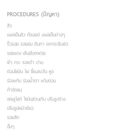
PROCEDURES (ปัญหา)
สิว
แผลเป็นสิว คีลอยด์ แผลเป็นต่างๆ
ริ้วรอย รอยย่น ตีนกา ยกกระชับผิว
รอยแดง เส้นเลือดฟอย
ฝ้า กระ รอยดำ ปาน
ต่อมไขมัน ไฝ ขี้แมลงวัน หูด
ร่องแก้ม ร่องน้ำตา แก้มตอบ
กำจัดขน
เชลลูไลท์ ไขมันส่วนเกิน ปรับรูปร่าง
ปรับรูปหน้าเรียว
รอยสัก
อื่นๆ