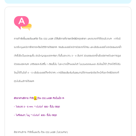
การกำจัดขี้แมลงวันและไฝ
ด้วย
CO2 LASER
มีให้บริการที่ราชเทวีคลินิกทุกสาขา
และสามารถทำได้ทุกบริเวณค่ะ หากไฝมี
ขนาดใหญ่และมีรากลึกอาจจะต้องใช้วิธีการตัดออกค่ะ ก่อนยิงเลเซอร์จะมีการปิดยาชาให้ก่อน และหลังยิงเลเซอร์ไฝจะมีรอยแดงคล้ำ
เกิดขึ้นซึ่งเป็นแผลหลุมตื้น ส่วนใหญ่หลุมแผลจะค่อยๆ ตื้นขึ้นประมาณ 3 - 4 สัปดาห์ ส่วนรอยแดงคล้ำแล้วแต่สภาพผิวและการดูแล
ผิวของแต่ละคนค่ะ ปกติรอยจะเริ่มดีขึ้น 1 เดือนขึ้นไป ในระหว่างนี้ถ้าแผลแห้งดี ไม่บวมแดงรอบแผล เริ่มโดนน้ำได้ (ถ้าจะให้ดีให้เริ่ม
โดนน้ำได้ในวันที่ 4 - 5 หลังยิงเลเซอร์ก็จะดีกว่าค่ะ) หากมีข้อสงสัยเพิ่มเติมสอบถามได้จากแพทย์หรือเจ้าหน้าที่ประจำคลินิกสาขาที่
คุณไปรับบริการได้เลยค่ะ
อัตราค่าบริการ
กำจัด
ไฝ
ด้วย CO2 LASER คิดเป็นเม็ด ค่ะ
- ไฝขนาด 3 - 5 mm. **
เริ่มต้น
ที่
500.- ขึ้นไป ต่อจุด
- ไฝที่ขอบตา, ใบหู **
เริ่มต้น
ที่
800.- ขึ้นไป ต่อจุด
อัตราค่าบริการ
กำจัด
ขี้แมลงวัน
ด้วย CO2 LASER (ไม่รวมค่ายา)