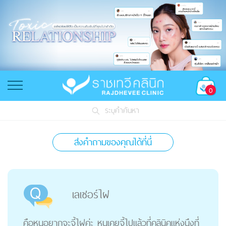
0
ระบุคำค้นหา
ส่งคำถามของคุณได้ที่นี่
เลเซอร์ไฝ
คือหนูอยากจะจี้ไฝค่ะ หนูเคยจี้ไปแล้วที่คลินิคแห่งนึงที่