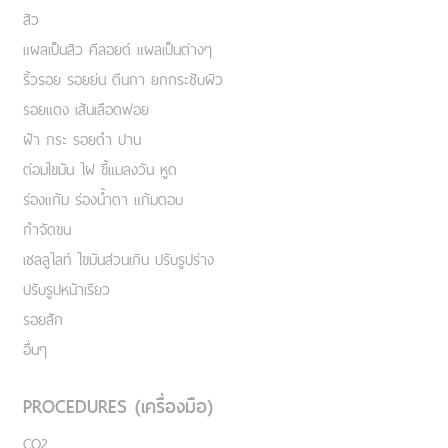
สิว
แผลเป็นสิว คีลอยด์ แผลเป็นต่างๆ
ริ้วรอย รอยย่น ตีนกา ยกกระชับผิว
รอยแดง เส้นเลือดฟอย
ฝ้า กระ รอยดำ ปาน
ต่อมไขมัน ไฝ ขี้แมลงวัน หูด
ร่องแก้ม ร่องน้ำตา แก้มตอบ
กำจัดขน
เชลลูไลท์ ไขมันส่วนเกิน ปรับรูปร่าง
ปรับรูปหน้าเรียว
รอยสัก
อื่นๆ
PROCEDURES (เครื่องมือ)
CO2