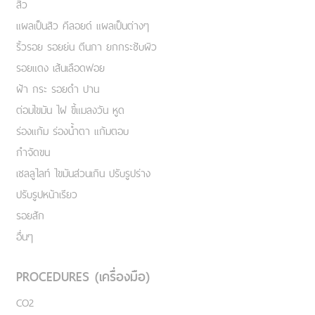
สิว
แผลเป็นสิว คีลอยด์ แผลเป็นต่างๆ
ริ้วรอย รอยย่น ตีนกา ยกกระชับผิว
รอยแดง เส้นเลือดฟอย
ฝ้า กระ รอยดำ ปาน
ต่อมไขมัน ไฝ ขี้แมลงวัน หูด
ร่องแก้ม ร่องน้ำตา แก้มตอบ
กำจัดขน
เชลลูไลท์ ไขมันส่วนเกิน ปรับรูปร่าง
ปรับรูปหน้าเรียว
รอยสัก
อื่นๆ
PROCEDURES (เครื่องมือ)
CO2