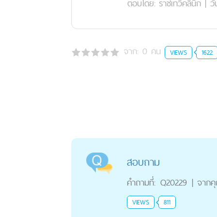
ตอบโดย:
ราชเทวีคลินิก
|
วั
จาก:
0
คน
VIEWS
1622
สอบถาม
คำถามที่:
Q20229
|
จากค
VIEWS
811