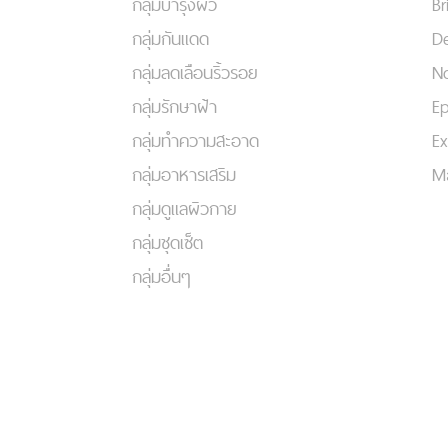
กลุ่มบำรุงผิว
Br
กลุ่มกันแดด
De
กลุ่มลดเลือนริ้วรอย
No
กลุ่มรักษาฝ้า
Ep
กลุ่มทำความสะอาด
Ex
กลุ่มอาหารเสริม
Ma
กลุ่มดูแลผิวกาย
กลุ่มชุดเซ็ต
กลุ่มอื่นๆ