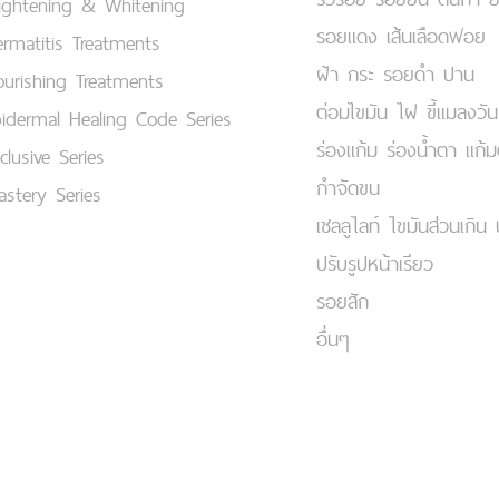
ightening & Whitening
รอยแดง เส้นเลือดฟอย
rmatitis Treatments
ฝ้า กระ รอยดำ ปาน
urishing Treatments
ต่อมไขมัน ไฝ ขี้แมลงวัน
idermal Healing Code Series
ร่องแก้ม ร่องน้ำตา แก้
clusive Series
กำจัดขน
stery Series
เชลลูไลท์ ไขมันส่วนเกิน 
ปรับรูปหน้าเรียว
รอยสัก
อื่นๆ