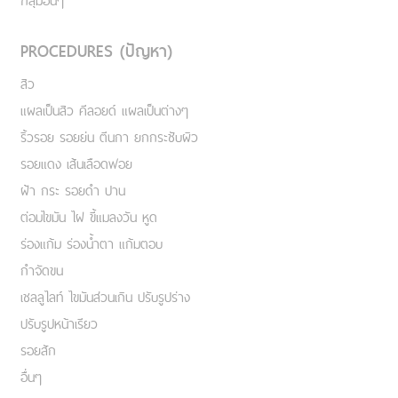
กลุ่มอื่นๆ
PROCEDURES (ปัญหา)
สิว
แผลเป็นสิว คีลอยด์ แผลเป็นต่างๆ
ริ้วรอย รอยย่น ตีนกา ยกกระชับผิว
รอยแดง เส้นเลือดฟอย
ฝ้า กระ รอยดำ ปาน
ต่อมไขมัน ไฝ ขี้แมลงวัน หูด
ร่องแก้ม ร่องน้ำตา แก้มตอบ
กำจัดขน
เชลลูไลท์ ไขมันส่วนเกิน ปรับรูปร่าง
ปรับรูปหน้าเรียว
รอยสัก
อื่นๆ