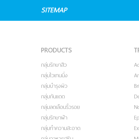
SITEMAP
PRODUCTS
T
กลุ่มรักษาสิว
A
กลุ่มไวเทนนิ่ง
An
กลุ่มบำรุงผิว
Br
กลุ่มกันแดด
De
กลุ่มลดเลือนริ้วรอย
No
กลุ่มรักษาฝ้า
Ep
กลุ่มทำความสะอาด
Ex
กลุ่มอาหารเสริม
Ma