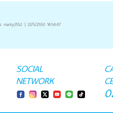
ณ
nanty2552
|
22/5/2550 14:54:47
SOCIAL
C
NETWORK
C
0