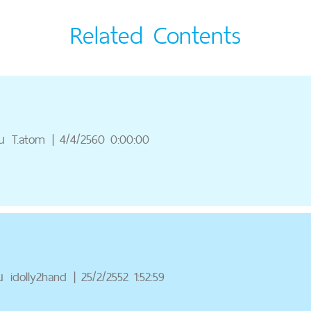
Related Contents
ณ
T.atom
|
4/4/2560 0:00:00
ณ
idolly2hand
|
25/2/2552 1:52:59