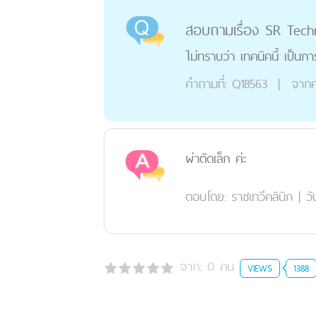
สอบถามเรื่อง SR Tech
ไม่ทราบว่า เทคนิคนี้ เป็นก
คำถามที่:
Q18563
|
จากค
ผ่าตัดเล็ก ค่ะ
ตอบโดย:
ราชเทวีคลินิก
|
วั
จาก:
0
คน
VIEWS
1388