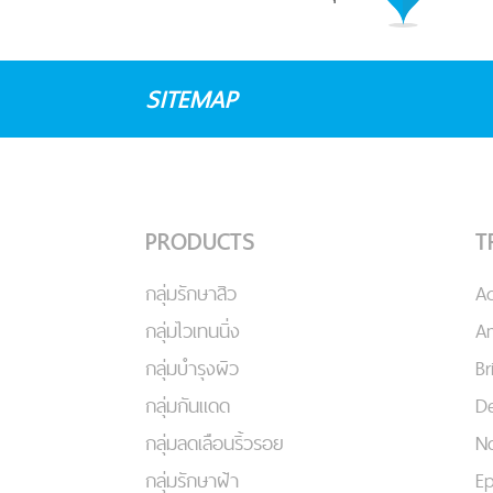
SITEMAP
PRODUCTS
T
กลุ่มรักษาสิว
A
กลุ่มไวเทนนิ่ง
An
กลุ่มบำรุงผิว
Br
กลุ่มกันแดด
De
กลุ่มลดเลือนริ้วรอย
No
กลุ่มรักษาฝ้า
Ep