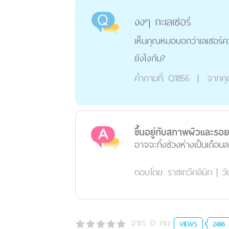
งงๆ กะเลเซอร์
เห็นคุณหมอบอกว่าเลเซอร์คว
ยังไงกัน?
คำถามที่:
Q1856
|
จากค
ขึ้นอยู่กับสภาพผิวและรอ
อาจจะทิ้งช่วงห่างเป็นเดือนละค
ตอบโดย:
ราชเทวีคลินิก
|
วั
จาก:
0
คน
VIEWS
2486