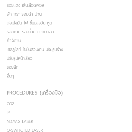
รอยแดง เส้นเลือดฟอย
ฝ้า กระ รอยดำ ปาน
ต่อมไขมัน ไฝ ขี้แมลงวัน หูด
ร่องแก้ม ร่องน้ำตา แก้มตอบ
กำจัดขน
เชลลูไลท์ ไขมันส่วนเกิน ปรับรูปร่าง
ปรับรูปหน้าเรียว
รอยสัก
อื่นๆ
PROCEDURES (เครื่องมือ)
CO2
IPL
ND:YAG LASER
Q-SWITCHED LASER