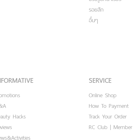
รอยสัก
อื่นๆ
NFORMATIVE
SERVICE
romotions
Online Shop
&A
How To Payment
eauty Hacks
Track Your Order
views
RC Club | Member
ws&Activities