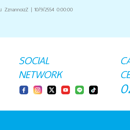
ณ
ZznannoizZ
|
10/9/2554 0:00:00
SOCIAL
C
NETWORK
C
0