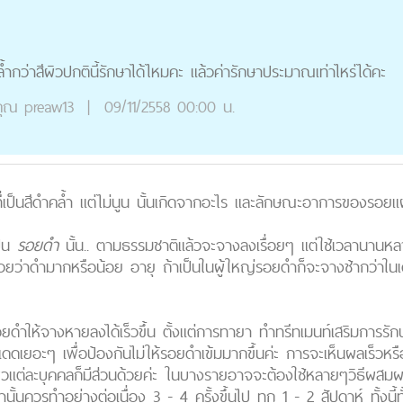
้ำกว่าสีผิวปกตินี้รักษาได้ไหมคะ แล้วค่ารักษาประมาณเท่าไหร่ได้คะ
ุณ
preaw13
|
09/11/2558 00:00 น.
่เป็นสีดำคล้ำ แต่ไม่นูน นั้นเกิดจากอะไร และลักษณะอาการของรอยแผล
็น
รอยดำ
นั้น.. ตามธรรมชาติแล้วจะจางลงเรื่อยๆ แต่ใช้เวลานานหล
วยว่าดำมากหรือน้อย อายุ ถ้าเป็นในผู้ใหญ่รอยดำก็จะจางช้ากว่าในเด
้รอยดำให้จางหายลงได้เร็วขึ้น ตั้งแต่การ
ทายา
ทำ
ทรีทเมนท์เสริมการรัก
เยอะๆ เพื่อป้องกันไม่ให้รอยดำเข้มมากขึ้นค่ะ การจะเห็นผลเร็วหรือช้า
ละบุคคลก็มีส่วนด้วยค่ะ ในบางรายอาจจะต้องใช้หลายๆวิธีผสมผสานกั
้นควรทำอย่างต่อเนื่อง 3 - 4 ครั้งขึ้นไป ทุก 1 - 2 สัปดาห์ ทั้งนี้ทั้