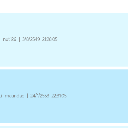
ณ
nut126
|
3/8/2549 21:28:05
ณ
maundao
|
24/1/2553 22:31:05