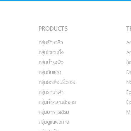
PRODUCTS
T
กลุ่มรักษาสิว
A
กลุ่มไวเทนนิ่ง
An
กลุ่มบำรุงผิว
Br
กลุ่มกันแดด
De
กลุ่มลดเลือนริ้วรอย
No
กลุ่มรักษาฝ้า
Ep
กลุ่มทำความสะอาด
Ex
กลุ่มอาหารเสริม
Ma
กลุ่มดูแลผิวกาย