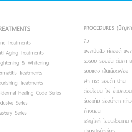
PROCEDURES (ปัญหา
REATMENTS
สิว
cne Treatments
แผลเป็นสิว คีลอยด์ แผล
ti Aging Treatments
ริ้วรอย รอยย่น ตีนกา 
ightening & Whitening
รอยแดง เส้นเลือดฟอย
rmatitis Treatments
ฝ้า กระ รอยดำ ปาน
urishing Treatments
ต่อมไขมัน ไฝ ขี้แมลงวัน
idermal Healing Code Series
ร่องแก้ม ร่องน้ำตา แก้
clusive Series
กำจัดขน
stery Series
เชลลูไลท์ ไขมันส่วนเกิน 
ปรับรูปหน้าเรียว