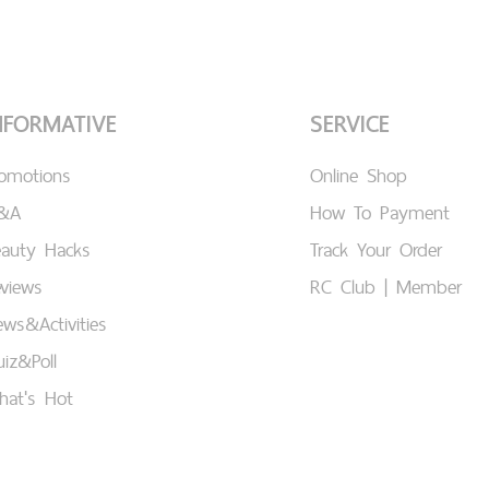
NFORMATIVE
SERVICE
romotions
Online Shop
&A
How To Payment
eauty Hacks
Track Your Order
views
RC Club | Member
ws&Activities
iz&Poll
hat's Hot