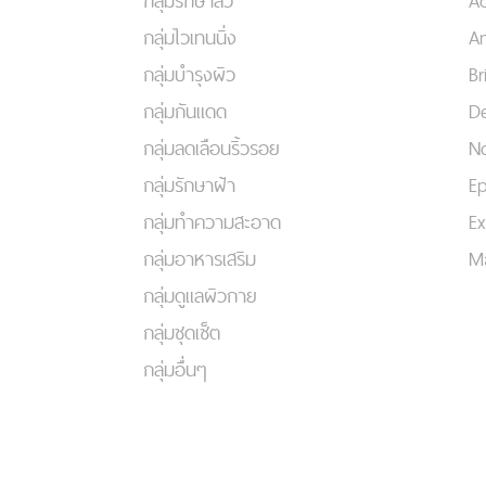
กลุ่มรักษาสิว
A
กลุ่มไวเทนนิ่ง
An
กลุ่มบำรุงผิว
Br
กลุ่มกันแดด
De
กลุ่มลดเลือนริ้วรอย
No
กลุ่มรักษาฝ้า
Ep
กลุ่มทำความสะอาด
Ex
กลุ่มอาหารเสริม
Ma
กลุ่มดูแลผิวกาย
กลุ่มชุดเซ็ต
กลุ่มอื่นๆ