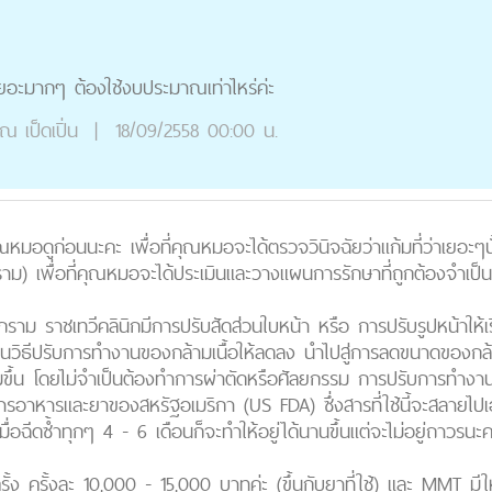
เยอะมากๆ ต้องใช้งบประมาณเท่าไหร่ค่ะ
ุณ
เป็ดเปิ่น
|
18/09/2558 00:00 น.
อดูก่อนนะคะ เพื่อที่คุณหมอจะได้ตรวจวินิจฉัยว่าแก้มที่ว่าเยอะๆนั้
าม) เพื่อที่คุณหมอจะได้ประเมินและวางแผนการรักษาที่ถูกต้องจำเป็น
ที่กราม ราชเทวีคลินิกมีการปรับสัดส่วนใบหน้า หรือ การปรับรูปหน้า
นวิธีปรับการทำงานของกล้ามเนื้อให้ลดลง นำไปสู่การลดขนาดของกล้า
ขึ้น โดยไม่จำเป็นต้องทำการผ่าตัดหรือศัลยกรรม การปรับการทำงานของ
อาหารและยาของสหรัฐอเมริกา (US FDA) ซึ่งสารที่ใช้นี้จะสลายไปเ
อฉีดซ้ำทุกๆ 4 - 6 เดือนก็จะทำให้อยู่ได้นานขึ้นแต่จะไม่อยู่ถาวรนะค
ั้ง ครั้งละ 10,000 - 15,000 บาทค่ะ (ขึ้นกับยาที่ใช้) และ MMT มีให