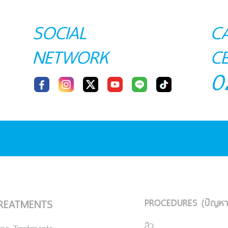
SOCIAL
C
NETWORK
C
0
PROCEDURES (ปัญหา
REATMENTS
สิว