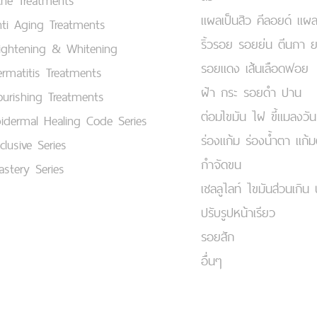
cne Treatments
แผลเป็นสิว คีลอยด์ แผล
ti Aging Treatments
ริ้วรอย รอยย่น ตีนกา 
ightening & Whitening
รอยแดง เส้นเลือดฟอย
rmatitis Treatments
ฝ้า กระ รอยดำ ปาน
urishing Treatments
ต่อมไขมัน ไฝ ขี้แมลงวัน
idermal Healing Code Series
ร่องแก้ม ร่องน้ำตา แก้
clusive Series
กำจัดขน
stery Series
เชลลูไลท์ ไขมันส่วนเกิน 
ปรับรูปหน้าเรียว
รอยสัก
อื่นๆ