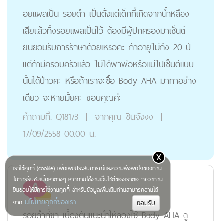
อยแผลเป็น รอยดำ เป็นตั้งแต่เด็กที่เกิดจากนํ้าหลือง
เสียแล้วทิ้งรอยแผลเป็นไว้ ต้องมีผู้ปกครองมาเซ็นต์
ยินยอมรับการรักษาด้วยเหรอคะ ถ้าอายุไม่ถึง 20 ปี
แต่ถ้ามีครอบครัวแล้ว ไม่ได้พาพ่อหรือแม่ไปเซ็นต์แบบ
นั้นได้ป่าวคะ หรือถ้าเราจะซื้อ Body AHA มาทาอย่าง
เดียว จะหายมั้ยคะ ขอบคุณค่ะ
คำถามที่:
Q18173
|
จากคุณ
ชินจังงง
|
17/09/2558 00:00 น.
x
เราใช้คุกกี้ (cookie) เพื่อเพิ่มประสบการณ์และความพึงพอใจของท่าน
ในการรับชมเนื้อหาต่างๆ หากท่านใช้งานเว็บไซต์ของเราต่อ ถือว่าท่าน
ยินยอมให้มีการใช้งานคุกกี้ สำหรับข้อมูลเพิ่มเติมท่านสามารถอ่านได้
นโยบายคุกกี้ของเรา
จาก
รอยดำที่ขา เบื้องต้นแนะนำให้ลองใช้ Body AHA ดู