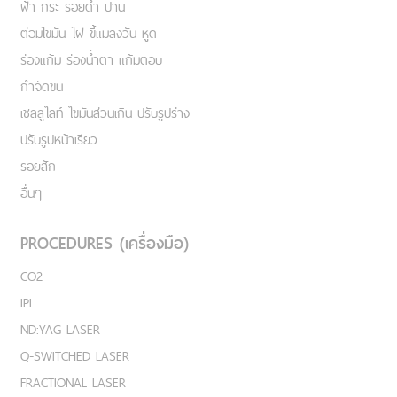
ฝ้า กระ รอยดำ ปาน
ต่อมไขมัน ไฝ ขี้แมลงวัน หูด
ร่องแก้ม ร่องน้ำตา แก้มตอบ
กำจัดขน
เชลลูไลท์ ไขมันส่วนเกิน ปรับรูปร่าง
ปรับรูปหน้าเรียว
รอยสัก
อื่นๆ
PROCEDURES (เครื่องมือ)
CO2
IPL
ND:YAG LASER
Q-SWITCHED LASER
FRACTIONAL LASER