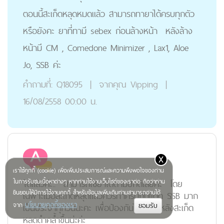
ตอนนี้สะเก็ดหลุดหมดแล้ว สามารถทายาได้ครบทุกตัว
หรือยังคะ ยาที่ทามี sebex ก่อนล้างหน้า หลังล้าง
หน้ามี CM , Comedone Minimizer , Lax1, Aloe
Jo, SSB ค่ะ
คำถามที่:
Q18095
|
จากคุณ
Vipping
|
16/08/2558 00:00 น.
x
เราใช้คุกกี้ (cookie) เพื่อเพิ่มประสบการณ์และความพึงพอใจของท่าน
ได้แล้วค่ะ.. สามารถใช้ยาได้ตามปกติเลยค่ะ โดย
ในการรับชมเนื้อหาต่างๆ หากท่านใช้งานเว็บไซต์ของเราต่อ ถือว่าท่าน
ยินยอมให้มีการใช้งานคุกกี้ สำหรับข้อมูลเพิ่มเติมท่านสามารถอ่านได้
เฉพาะเมื่อสะเก็ดหลุดแล้วควรทาครีมกันแดด SSB มาก
นโยบายคุกกี้ของเรา
จาก
เป็นประจำทุกวันนะคะ เพื่อป้องกันไม่ให้ผิวหลังสะเก็ด
หลุดดำคล้ำขึ้นน่ะค่ะ