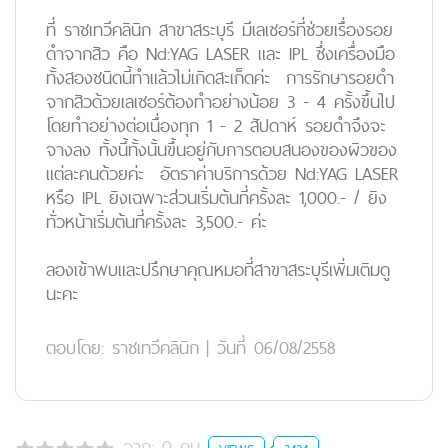
ที่ ราชเทวีคลินิก สาขาสระบุรี มีเลเซอร์ที่ช่วยเรื่องรอย
ดำจากสิว คือ Nd:YAG LASER และ IPL ซึ่งเครื่องมือ
ทั้งสองชนิดนี้ทำแล้วไม่เกิดสะเก็ดค่ะ การรักษารอยดำ
จากสิวด้วยเลเซอร์ต้องทำอย่างน้อย 3 - 4 ครั้งขึ้นไป
โดยทำอย่างต่อเนื่องทุก 1 - 2 สัปดาห์ รอยดำจึงจะ
จางลง ทั้งนี้ทั้งนั้นขึ้นอยู่กับการตอบสนองของผิวของ
แต่ละคนด้วยค่ะ อัตราค่าบริการด้วย Nd:YAG LASER
หรือ IPL ยิงเฉพาะส่วนเริ่มต้นที่ครั้งละ 1,000.- / ยิง
ทั่วหน้าเริ่มต้นที่ครั้งละ 3,500.- ค่ะ
ลองเข้าพบและปรึกษาคุณหมอที่สาขาสระบุรีเพิ่มเติมดู
นะคะ
ตอบโดย:
ราชเทวีคลินิก
|
วันที่ 06/08/2558
จาก:
0
คน