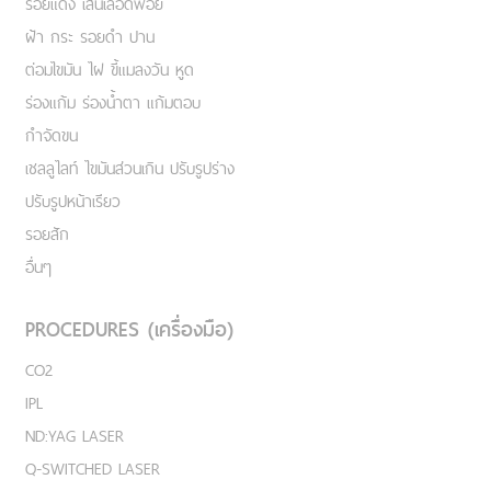
รอยแดง เส้นเลือดฟอย
ฝ้า กระ รอยดำ ปาน
ต่อมไขมัน ไฝ ขี้แมลงวัน หูด
ร่องแก้ม ร่องน้ำตา แก้มตอบ
กำจัดขน
เชลลูไลท์ ไขมันส่วนเกิน ปรับรูปร่าง
ปรับรูปหน้าเรียว
รอยสัก
อื่นๆ
PROCEDURES (เครื่องมือ)
CO2
IPL
ND:YAG LASER
Q-SWITCHED LASER