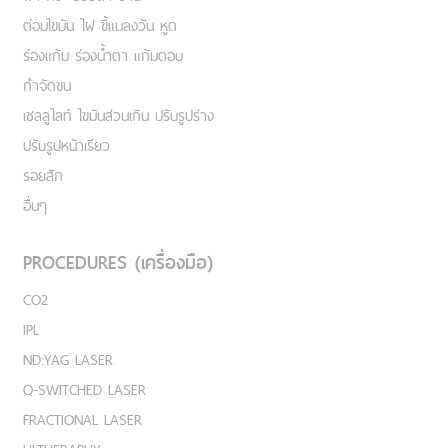
ต่อมไขมัน ไฝ ขี้แมลงวัน หูด
ร่องแก้ม ร่องน้ำตา แก้มตอบ
กำจัดขน
เชลลูไลท์ ไขมันส่วนเกิน ปรับรูปร่าง
ปรับรูปหน้าเรียว
รอยสัก
อื่นๆ
PROCEDURES (เครื่องมือ)
CO2
IPL
ND:YAG LASER
Q-SWITCHED LASER
FRACTIONAL LASER