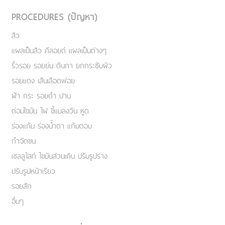
PROCEDURES (ปัญหา)
สิว
แผลเป็นสิว คีลอยด์ แผลเป็นต่างๆ
ริ้วรอย รอยย่น ตีนกา ยกกระชับผิว
รอยแดง เส้นเลือดฟอย
ฝ้า กระ รอยดำ ปาน
ต่อมไขมัน ไฝ ขี้แมลงวัน หูด
ร่องแก้ม ร่องน้ำตา แก้มตอบ
กำจัดขน
เชลลูไลท์ ไขมันส่วนเกิน ปรับรูปร่าง
ปรับรูปหน้าเรียว
รอยสัก
อื่นๆ