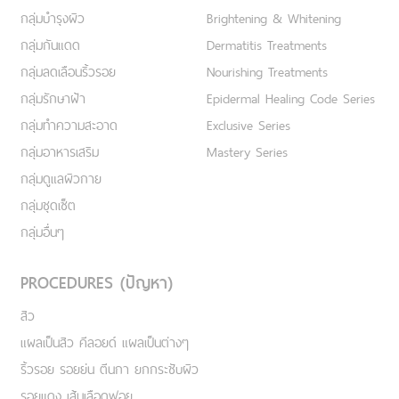
กลุ่มบำรุงผิว
Brightening & Whitening
กลุ่มกันแดด
Dermatitis Treatments
กลุ่มลดเลือนริ้วรอย
Nourishing Treatments
กลุ่มรักษาฝ้า
Epidermal Healing Code Series
กลุ่มทำความสะอาด
Exclusive Series
กลุ่มอาหารเสริม
Mastery Series
กลุ่มดูแลผิวกาย
กลุ่มชุดเซ็ต
กลุ่มอื่นๆ
PROCEDURES (ปัญหา)
สิว
แผลเป็นสิว คีลอยด์ แผลเป็นต่างๆ
ริ้วรอย รอยย่น ตีนกา ยกกระชับผิว
รอยแดง เส้นเลือดฟอย