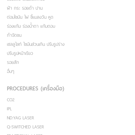
ฝ้า กระ รอยดำ ปาน
ต่อมไขมัน ไฝ ขี้แมลงวัน หูด
ร่องแก้ม ร่องน้ำตา แก้มตอบ
กำจัดขน
เชลลูไลท์ ไขมันส่วนเกิน ปรับรูปร่าง
ปรับรูปหน้าเรียว
รอยสัก
อื่นๆ
PROCEDURES (เครื่องมือ)
CO2
IPL
ND:YAG LASER
Q-SWITCHED LASER