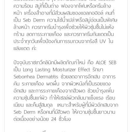
ความร้อน สบู่ที่เป็นด่าง ฟองจากโฟมหรือครีมล้าง
หน้า เครื่องสำอางที่มีส่วนผสมของแอลกอฮอล์ คนที่
เป็น Seb Derm ความใช้น้ำเปล่าหรือสบู่อ่อนเป็นพิเศษ
ล้างหน้า ควรทาครีมบำรุงเพื่อช่วยให้ผิวชุ่มชื้นไม่แห้ง
กร้าน ลดการระคายเคือง และควรทาครีมกันแดดเป็น
ประจำทุกวันเพื่อป้องกันการรบกวนจากรังสี UV ใน
แสงแดด ค่ะ
ปัจจุบันราชเทวีคลินิกมีผลิตภัณฑ์ใหม่ คือ
ALOE SEB
เป็น Long Lasting Moisturizer Effect รักษา
Seborrhea Dermatitis ช่วยลดอาการอักเสบ อาการ
คัน ระคายเคือง ผดผื่น จากผิวหนังที่เป็นรอยแดง
อักเสบ และการระคายเคืองจากสิวผด ช่วยบำรุงเพิ่ม
ความชุ่มชื้นแก่ผิว ทำให้เซลล์ผิวกลับมาแข็งแรง เรียบ
เนียน และคืนสู่สมดุล เหมาะสำหรับผู้ที่มีผิวอักเสบจาก
Seb Derm หรือคนที่มีสิวผด ให้ความชุ่มชื้นยาวนาน
ต่อเนื่องอย่างน้อย 24 ชั่วโมง