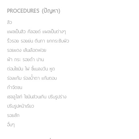
PROCEDURES (ปัญหา)
สิว
แผลเป็นสิว คีลอยด์ แผลเป็นต่างๆ
ริ้วรอย รอยย่น ตีนกา ยกกระชับผิว
รอยแดง เส้นเลือดฟอย
ฝ้า กระ รอยดำ ปาน
ต่อมไขมัน ไฝ ขี้แมลงวัน หูด
ร่องแก้ม ร่องน้ำตา แก้มตอบ
กำจัดขน
เชลลูไลท์ ไขมันส่วนเกิน ปรับรูปร่าง
ปรับรูปหน้าเรียว
รอยสัก
อื่นๆ