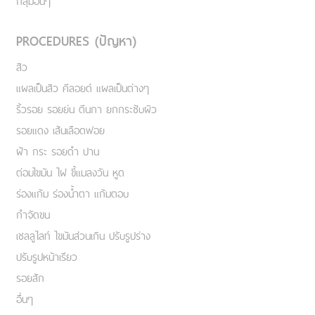
กลุ่มอื่นๆ
PROCEDURES (ปัญหา)
สิว
แผลเป็นสิว คีลอยด์ แผลเป็นต่างๆ
ริ้วรอย รอยย่น ตีนกา ยกกระชับผิว
รอยแดง เส้นเลือดฟอย
ฝ้า กระ รอยดำ ปาน
ต่อมไขมัน ไฝ ขี้แมลงวัน หูด
ร่องแก้ม ร่องน้ำตา แก้มตอบ
กำจัดขน
เชลลูไลท์ ไขมันส่วนเกิน ปรับรูปร่าง
ปรับรูปหน้าเรียว
รอยสัก
อื่นๆ