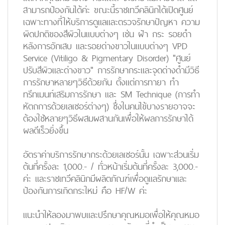
สามารถป้องกันได้
ค่ะ ขณะนี้ราชเทวีคลินิกได้เปิดศูนย์
เฉพาะทางที่ให้บริการดูแลและตรวจรักษาปัญหา ความ
ผิดปกติของสีผิวในแบบต่างๆ เช่น ฝ้า กระ รอยดำ
หลังการอักเสบ และรอยด่างขาวในแบบต่างๆ VPD
Service (Vitiligo & Pigmentary Disorder) "ศูนย์
ปรับสีผิวและด่างขาว" การรักษากระและจุดด่างดำมีวิธี
การรักษาหลายๆวิธีด้วยกัน ตั้งแต่การทายา ทำ
ทรีทเมนท์เสริมการรักษา และ SM Technique (การทำ
หัตถการด้วยเลเซอร์ต่างๆ) ซึ่งในคนไข้บางรายอาจจะ
ต้องใช้หลายๆวิธีผสมผสานกันเพื่อให้ผลการรักษาได้
ผลดีเร็วยิ่งขึ้น
อัตราค่าบริการรักษากระด้วยเลเซอร์นั้น เฉพาะส่วน
เริ่ม
ต้นที่ครั้งละ
1,000.- / ทั่วหน้า
เริ่มต้นที่ครั้งละ
3,000.-
ค่ะ และราชเทวีคลินิกมีผลิตภัณฑ์เพื่อดูแลรักษาและ
ป้องกันการเกิดกระใหม่ คือ HF/W ค่ะ
แนะนำให้ลองมาพบและปรึกษาคุณหมอเพื่อให้คุณหมอ