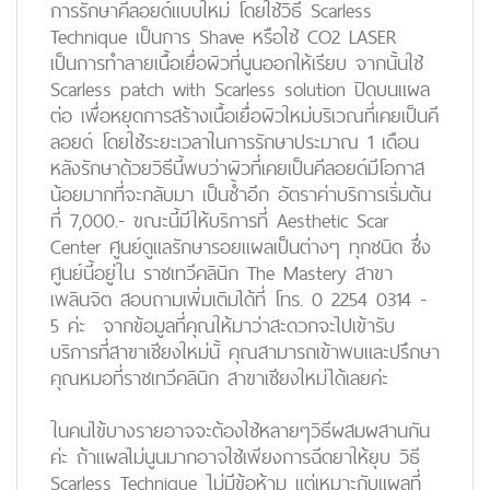
การรักษาคีลอยด์แบบใหม่ โดยใช้วิธี Scarless
Technique เป็นการ Shave หรือใช้ CO2 LASER
เป็นการทำลายเนื้อเยื่อผิวที่นูนออกให้เรียบ จากนั้นใช้
Scarless patch with Scarless solution ปิดบนแผล
ต่อ เพื่อหยุดการสร้างเนื้อเยื่อผิวใหม่บริเวณที่เคยเป็นคี
ลอยด์ โดยใช้ระยะเวลาในการรักษาประมาณ 1 เดือน
หลังรักษาด้วยวิธีนี้พบว่าผิวที่เคยเป็นคีลอยด์มีโอกาส
น้อยมากที่จะกลับมา เป็นซ้ำอีก อัตราค่าบริการเริ่มต้น
ที่ 7,000.- ขณะนี้มีให้บริการที่ Aesthetic Scar
Center ศูนย์ดูแลรักษารอยแผลเป็นต่างๆ ทุกชนิด ซึ่ง
ศูนย์นี้อยู่ใน ราชเทวีคลินิก The Mastery สาขา
เพลินจิต สอบถามเพิ่มเติมได้ที่ โทร. 0 2254 0314 -
5 ค่ะ จากข้อมูลที่คุณให้มาว่าสะดวกจะไปเข้ารับ
บริการที่สาขาเชียงใหม่นั้ คุณสามารถเข้าพบและปรึกษา
คุณหมอที่ราชเทวีคลินิก สาขาเชียงใหม่ได้เลยค่ะ
ในคนไข้บางรายอาจจะต้องใช้หลายๆวิธีผสมผสานกัน
ค่ะ ถ้าแผลไม่นูนมากอาจใช้เพียงการฉีดยาให้ยุบ วิธี
Scarless Technique ไม่มีข้อห้าม แต่เหมาะกับแผลที่