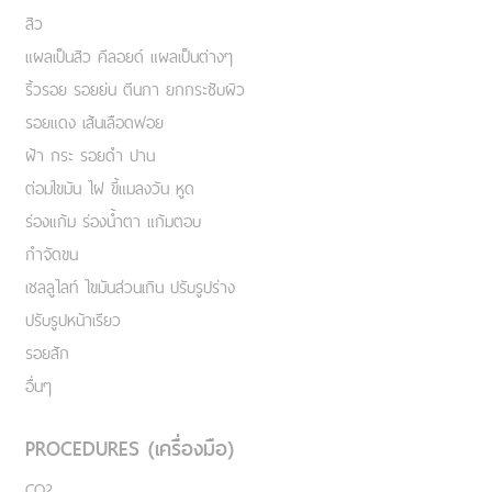
สิว
แผลเป็นสิว คีลอยด์ แผลเป็นต่างๆ
ริ้วรอย รอยย่น ตีนกา ยกกระชับผิว
รอยแดง เส้นเลือดฟอย
ฝ้า กระ รอยดำ ปาน
ต่อมไขมัน ไฝ ขี้แมลงวัน หูด
ร่องแก้ม ร่องน้ำตา แก้มตอบ
กำจัดขน
เชลลูไลท์ ไขมันส่วนเกิน ปรับรูปร่าง
ปรับรูปหน้าเรียว
รอยสัก
อื่นๆ
PROCEDURES (เครื่องมือ)
CO2