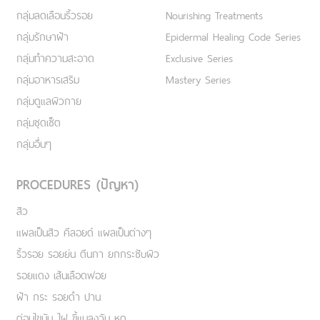
กลุ่มลดเลือนริ้วรอย
Nourishing Treatments
กลุ่มรักษาฝ้า
Epidermal Healing Code Series
กลุ่มทำความสะอาด
Exclusive Series
กลุ่มอาหารเสริม
Mastery Series
กลุ่มดูแลผิวกาย
กลุ่มชุดเซ็ต
กลุ่มอื่นๆ
PROCEDURES (ปัญหา)
สิว
แผลเป็นสิว คีลอยด์ แผลเป็นต่างๆ
ริ้วรอย รอยย่น ตีนกา ยกกระชับผิว
รอยแดง เส้นเลือดฟอย
ฝ้า กระ รอยดำ ปาน
ต่อมไขมัน ไฝ ขี้แมลงวัน หูด