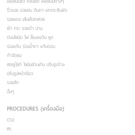
แผลเป็นสิว คีลอยด์ แผลเป็นต่างๆ
ริ้วรอย รอยย่น ตีนกา ยกกระชับผิว
รอยแดง เส้นเลือดฟอย
ฝ้า กระ รอยดำ ปาน
ต่อมไขมัน ไฝ ขี้แมลงวัน หูด
ร่องแก้ม ร่องน้ำตา แก้มตอบ
กำจัดขน
เชลลูไลท์ ไขมันส่วนเกิน ปรับรูปร่าง
ปรับรูปหน้าเรียว
รอยสัก
อื่นๆ
PROCEDURES (เครื่องมือ)
CO2
IPL