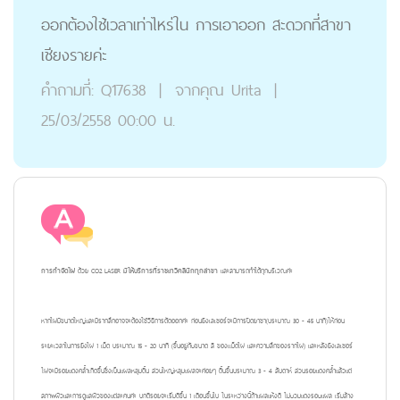
ออกต้องใช้เวลาเท่าไหร่ใน การเอาออก สะดวกที่สาขา
เชียงรายค่ะ
คำถามที่:
Q17638
|
จากคุณ
Urita
|
25/03/2558 00:00 น.
การกำจัดไฝ
ด้วย CO2 LASER
มีให้บริการที่ราชเทวีคลินิกทุกสาขา
และสามารถทำได้ทุกบริเวณค่ะ
หากไฝมีขนาดใหญ่และมีรากลึกอาจจะต้องใช้วิธีการตัดออกค่ะ ก่อนยิงเลเซอร์จะมีการปิดยาชา
(ประมาณ 30 - 45 นาที)
ให้ก่อน
ระยะเวลาในการยิงไฝ 1 เม็ด ประมาณ 15 - 20 นาที (ขึ้นอยู่กับขนาด สี ของเเม็ดไฝ และความลึกของรากไฝ) และหลังยิงเลเซอร์
ไฝจะมีรอยแดงคล้ำเกิดขึ้นซึ่งเป็นแผลหลุมตื้น ส่วนใหญ่หลุมแผลจะค่อยๆ ตื้นขึ้นประมาณ 3 - 4 สัปดาห์ ส่วนรอยแดงคล้ำแล้วแต่
สภาพผิวและการดูแลผิวของแต่ละคนค่ะ ปกติรอยจะเริ่มดีขึ้น 1 เดือนขึ้นไป ในระหว่างนี้ถ้าแผลแห้งดี ไม่บวมแดงรอบแผล เริ่มล้าง