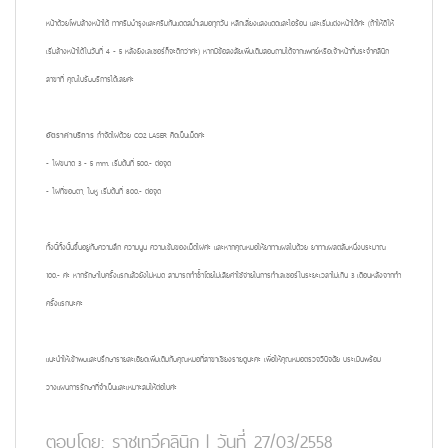
หน้าด้วยโฟมล้างหน้าได้ ทาครีมบำรุงและครีมกันแดดสม่ำเสมอทุกวัน หลีกเลี่ยงแสงแดดและไอร้อน และเริ่มแต่งหน้าได้ค่ะ (ถ้าให้ดีให้
เริ่มล้างหน้าได้ในวันที่ 4 - 5 หลังยิงเลเซอร์ก็จะดีกว่าค่ะ) หากมีข้อสงสัยเพิ่มเติมสอบถามได้จากแพทย์หรือเจ้าหน้าที่ประจำคลินิก
สาขาที่ คุณไปรับบริการได้เลยค่ะ
อัตราค่าบริการ
กำจัดไฝด้วย CO2 LASER คิดเป็นเม็ดค่ะ
- ไฝขนาด 3 - 5 mm. เริ่มต้นที่ 500.- ต่อจุด
- ไฝที่ขอบตา, ใบหู เริ่มต้นที่ 800.- ต่อจุด
ทั้งนี้ทั้งนั้นขึ้นอยู่กับความลึก ความนูน ความเข้มของเม็ดไฝค่ะ และหากคุณหมอให้ยาทาแผลไปด้วย ยาทาแผลตลับหนึ่งประมาณ
100.- ค่ะ หากรักษาไปครั้งแรกแล้วยังไม่หมด สามารถทำซ้ำโดยไม่เสียค่าใช้จ่ายในการทำเลเซอร์ในระยะเวลาไม่เกิน 3 เดือนหลังจากทำ
ครั้งแรกนะคะ
แนะนำให้เข้าพบและปรึกษารายละเอียดเพิ่มเติมกับคุณหมอที่สาขาเชียงรายดูนะคะ เพื่อให้คุณหมอตรวจวินิจฉัย ประเมินพร้อม
วางแผนการรักษาที่จำเป็นและเหมาะสมให้ต่อไปค่ะ
ตอบโดย:
ราชเทวีคลินิก
|
วันที่ 27/03/2558