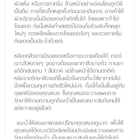
ผิวแห้ง หรือการทาครีม ล้างหน้าอย่างอ่อนโยนถูกวิธี
เป็นต้น การที่สะเก็ดหลุดเร็วก่อนเวลาอันควร อาจทำให้
ผิวบริเวณนั้นมีรอยแดงดำเกิดขึ้นได้ โดยเฉพาะถ้าไป
โดนแดด ดังนั้นหลังทำเลเซอร์ไปจนถึงช่วงสะเก็ดหลุด
ใหม่ๆ ควรหลีกเลี่ยงการโดนแดดจัดๆ และควรทาครีม
กันแดดเป็นประจำด้วยค่ะ
หลังกดสิวอาจมีรอยแดงหรือการระคายเคืองได้ กรณี
เจาะสิวหลายๆ จุดอาจต้องงดยาทาสิวบางตัว ทานยา
แก้อักเสบแทน 1 สัปดาห์ แต่ล้างหน้าได้ตามปกติค่ะ
หลังจากรักษาสิวจนดีขึ้นแล้วจึงควรที่จะใช้ยาทาต่อไป
อีกเพื่อควบคุมการเกิดสิวใหม่น่ะค่ะ ทั้งนี้ทั้งนั้นขึ้นอยู่กับ
ดุลยพินิจของคุณหมอ ซึ่งคุณหมอจะวางแผนการ
รักษาให้ตามความถูกต้องจำเป็นและเหมาะสมกับคนไข้
แต่ละรายอยู่แล้วค่ะ
แนะนำให้ลองมาพบและปรึกษาคุณหมอดูนะคะ เพื่อให้
คุณหมอได้ตรวจวินิจฉัยพร้อมประเมินและวางแผนการ
รักษาที่ถูกต้องจำ เป็นและเหมาะสมกับคุณให้ต่อไปค่ะ