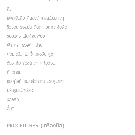
สิว
แผลเป็นสิว คีลอยด์ แผลเป็นต่างๆ
ริ้วรอย รอยย่น ตีนกา ยกกระชับผิว
รอยแดง เส้นเลือดฟอย
ฝ้า กระ รอยดำ ปาน
ต่อมไขมัน ไฝ ขี้แมลงวัน หูด
ร่องแก้ม ร่องน้ำตา แก้มตอบ
กำจัดขน
เชลลูไลท์ ไขมันส่วนเกิน ปรับรูปร่าง
ปรับรูปหน้าเรียว
รอยสัก
อื่นๆ
PROCEDURES (เครื่องมือ)