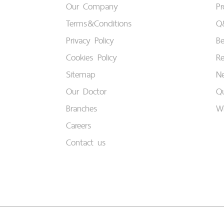
Our Company
P
Terms&Conditions
Q
Privacy Policy
B
Cookies Policy
Re
Sitemap
Ne
Our Doctor
Qu
Branches
W
Careers
Contact us