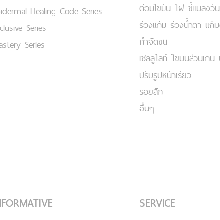
ต่อมไขมัน ไฝ ขี้แมลงวัน
idermal Healing Code Series
ร่องแก้ม ร่องน้ำตา แก้
clusive Series
กำจัดขน
stery Series
เชลลูไลท์ ไขมันส่วนเกิน 
ปรับรูปหน้าเรียว
รอยสัก
อื่นๆ
NFORMATIVE
SERVICE