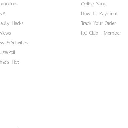
romotions
Online Shop
&A
How To Payment
eauty Hacks
Track Your Order
views
RC Club | Member
ws&Activities
iz&Poll
hat's Hot