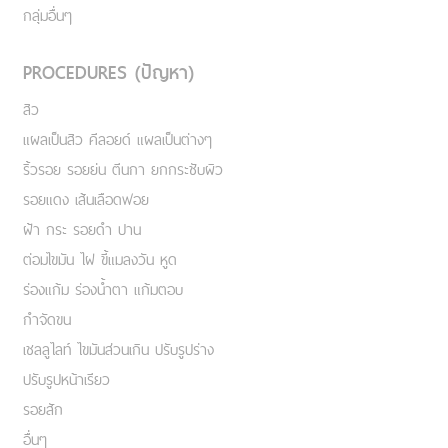
กลุ่มอื่นๆ
PROCEDURES (ปัญหา)
สิว
แผลเป็นสิว คีลอยด์ แผลเป็นต่างๆ
ริ้วรอย รอยย่น ตีนกา ยกกระชับผิว
รอยแดง เส้นเลือดฟอย
ฝ้า กระ รอยดำ ปาน
ต่อมไขมัน ไฝ ขี้แมลงวัน หูด
ร่องแก้ม ร่องน้ำตา แก้มตอบ
กำจัดขน
เชลลูไลท์ ไขมันส่วนเกิน ปรับรูปร่าง
ปรับรูปหน้าเรียว
รอยสัก
อื่นๆ