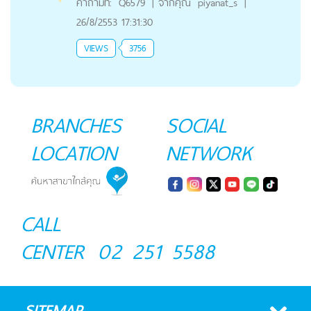
คำถามที่:
Q6579
|
จากคุณ
piyanat_s
|
26/8/2553 17:31:30
VIEWS
3756
BRANCHES
SOCIAL
LOCATION
NETWORK
CALL
CENTER
02 251 5588
SITEMAP