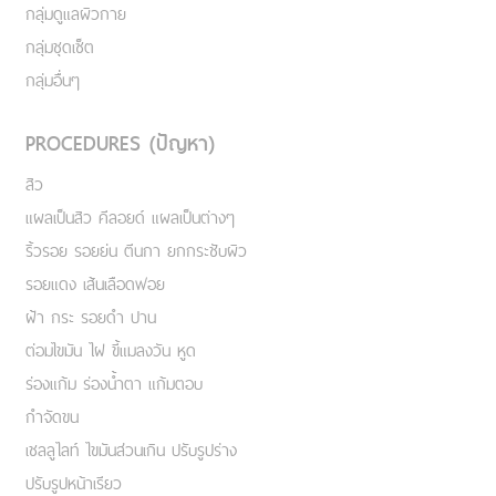
กลุ่มดูแลผิวกาย
กลุ่มชุดเซ็ต
กลุ่มอื่นๆ
PROCEDURES (ปัญหา)
สิว
แผลเป็นสิว คีลอยด์ แผลเป็นต่างๆ
ริ้วรอย รอยย่น ตีนกา ยกกระชับผิว
รอยแดง เส้นเลือดฟอย
ฝ้า กระ รอยดำ ปาน
ต่อมไขมัน ไฝ ขี้แมลงวัน หูด
ร่องแก้ม ร่องน้ำตา แก้มตอบ
กำจัดขน
เชลลูไลท์ ไขมันส่วนเกิน ปรับรูปร่าง
ปรับรูปหน้าเรียว