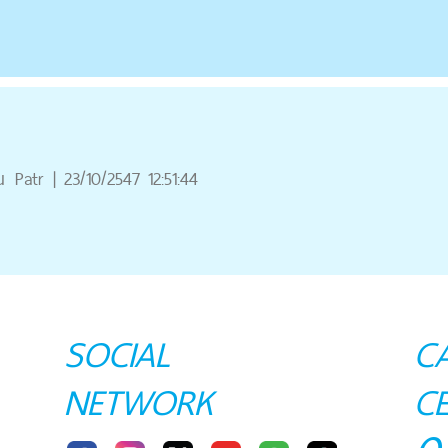
ณ
Patr
|
23/10/2547 12:51:44
SOCIAL
C
NETWORK
C