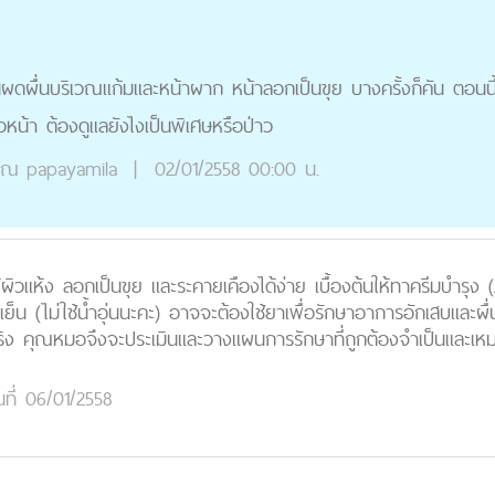
นผดผื่นบริเวณแก้มและหน้าผาก หน้าลอกเป็นขุย บางครั้งก็คัน ตอนนี้เ
หน้า ต้องดูแลยังไงเป็นพิเศษหรือป่าว
ุณ
papayamila
|
02/01/2558 00:00 น.
ผิวแห้ง ลอกเป็นขุย และระคายเคืองได้ง่าย เบื้องต้นให้ทาครีมบำรุง
 - เย็น (ไม่ใช้น้ำอุ่นนะคะ) อาจจะต้องใช้ยาเพื่อรักษาอาการอักเสบแล
 คุณหมอจึงจะประเมินและวางแผนการรักษาที่ถูกต้องจำเป็นและเหมา
นที่ 06/01/2558