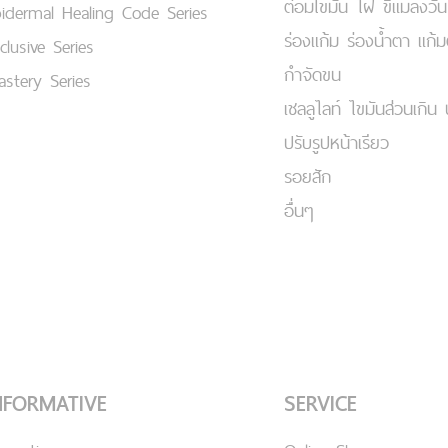
ต่อมไขมัน ไฝ ขี้แมลงวัน
idermal Healing Code Series
ร่องแก้ม ร่องน้ำตา แก้
clusive Series
กำจัดขน
stery Series
เชลลูไลท์ ไขมันส่วนเกิน 
ปรับรูปหน้าเรียว
รอยสัก
อื่นๆ
NFORMATIVE
SERVICE