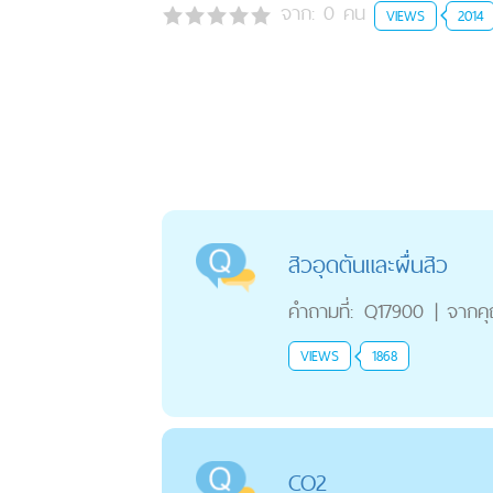
จาก:
0
คน
VIEWS
2014
สิวอุดตันและผื่นสิว
คำถามที่:
Q17900
|
จากค
VIEWS
1868
CO2