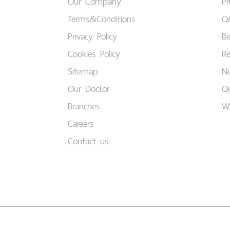
Our Company
P
Terms&Conditions
Q
Privacy Policy
B
Cookies Policy
Re
Sitemap
Ne
Our Doctor
Qu
Branches
W
Careers
Contact us