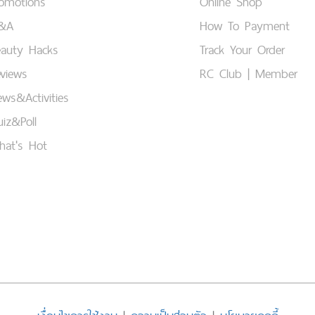
romotions
Online Shop
&A
How To Payment
eauty Hacks
Track Your Order
views
RC Club | Member
ws&Activities
iz&Poll
hat's Hot