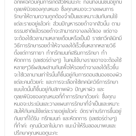
อีกเพื่อควบคุมการเกิดสิวใหม่น่ะค่ะ ทั้งนี้ทั้งนั้นขึ้นอยู่กับ
ดุลยพินิจของคุณหมอ ซึ่งคุณหมอจะวางแผนการ
รักษาให้ตามความถูกต้องจำเป็นและเหมาะสมกับคนไข้
แต่ละรายอยู่แล้วค่ะ ส่วนปัญหารอยดำจากสิวนั้น ตาม
ธรรมชาติแล้วรอยดำจะสามารถจางลงได้เอง แต่อาจ
จะต้องใช้เวลานานหลายเดือนหรือเป็นปี ราชเทวีคลินิกมี
วิธีการรักษารอยดำให้จางลงได้เร็วขึ้นหลากหลายวิธี
ตั้งแต่การทายา ทำทรีทเมนท์เสริมการรักษา ทำ
หัตถการ (เลเซอร์ต่างๆ) ในคนไข้บางรายอาจจะต้องใช้
หลายๆวิธีผสมผสานกันเพื่อให้รอยดำจางลงได้เร็วขึ้น
จะใช้เวลานานเท่าไรนั้นก็ขึ้นอยู่กับการตอบสนองของผิว
แต่ละคนด้วยค่ะ และการจะเลือกใช้เทคนิควิธีการรักษา
แบบใดนั้นก็ขึ้นอยู่กับสภาพผิว ปัญหาผิว และ
ดุลยพินิจของคุณหมอที่ทำการรักษาด้วยค่ะ ซึ่งคุณ
หมอจะประเมินและวางแผนการรักษาที่จำเป็นและเหมาะ
สมให้กับคนไข้แต่ละรายอยู่แล้วค่ะ อัตราค่าบริการขึ้นอยู่
กับยาที่ได้รับ ทรีทเมนท์ และหัตถการ (เลเซอร์ต่างๆ)
ที่ทำค่ะ คุณมีเวลาไม่มาก แนะนำให้รีบลองมาพบและ
ปรึกษาคุณหมอดูนะคะ