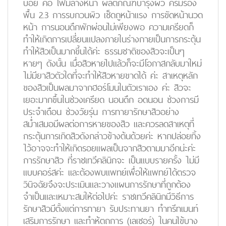
บ่อย คือ โฟมล้างหน้า ผลิตภัณฑ์บำรุงผิว ครีมรอง
พื้น 2.3 การรบกวนผิว เช็ดถูหน้าแรง การขัดหน้านวด
หน้า การนอนดึกพักผ่อนไม่เพียงพอ ความเครียดก็
ทำให้เกิดการเปลี่ยนแปลงภายในร่างกายเป็นการกระตุ้น
ทำให้สิวเป็นมากขี้นได้ค่ะ ธรรมชาติของสิวจะเป็นๆ
หายๆ ดังนั้น เมื่อสิวหายไปแล้วก็จะมีโอกาสกลับมาใหม่
ไม่มียาสิวตัวใดที่จะทำให้สิวหายขาดได้ ค่ะ สาเหตุหลัก
ของสิวเป็นผลมาจากฮอร์โมนในตัวเราเอง ค่ะ สิวจะ
เยอะมากขึ้นในช่วงเครียด นอนดึก อดนอน ช่วงการมี
ประจำเดือน ช่วงวัยรุ่น การทายารักษาสิวอย่าง
สม่ำเสมอมีผลต่อการหายของสิว และควรลดสาเหตุที่
กระตุ้นการเกิดสิวดังกล่าวข้างต้นด้วยค่ะ หากปล่อยทิ้ง
ไว้อาจจะทำให้เกิดรอยแผลเป็นจากสิวตามมาอีกน่ะค่ะ
การรักษาสิว ที่ราชเทวีคลินิกจะ เป็นแบบรายครั้ง ไม่มี
แบบคอร์สค่ะ และต้องพบแพทย์เพื่อให้แพทย์ได้ตรวจ
วินิจฉัยจึงจะประเมินและวางแผนการรักษาที่ถูกต้อง
จำเป็นและเหมาะสมให้ต่อไปค่ะ ราชเทวีคลินิกมีวิธีการ
รักษาสิวมีตั้งแต่การทายา รับประทานยา ทำทรีทเมนท์
เสริมการรักษา และทำห้ตถการ (เลเซอร์) ในคนไข้บาง