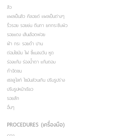
สิว
แผลเป็นสิว คีลอยด์ แผลเป็นต่างๆ
ริ้วรอย รอยย่น ตีนกา ยกกระชับผิว
รอยแดง เส้นเลือดฟอย
ฝ้า กระ รอยดำ ปาน
ต่อมไขมัน ไฝ ขี้แมลงวัน หูด
ร่องแก้ม ร่องน้ำตา แก้มตอบ
กำจัดขน
เชลลูไลท์ ไขมันส่วนเกิน ปรับรูปร่าง
ปรับรูปหน้าเรียว
รอยสัก
อื่นๆ
PROCEDURES (เครื่องมือ)
CO2