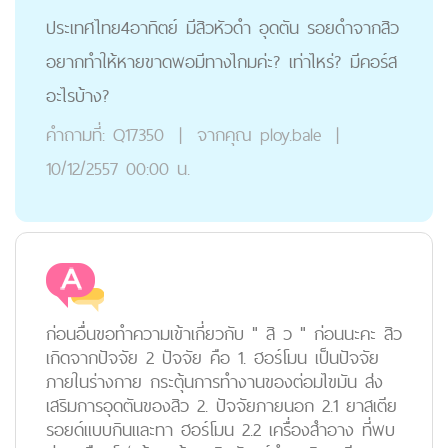
ประเทศไทย4อาทิตย์ มีสิวหัวดำ อุดตัน รอยดำจากสิว
อยากทำให้หายขาดพอมีทางไกมค่ะ? เท่าไหร่? มีคอร์ส
อะไรบ้าง?
คำถามที่:
Q17350
|
จากคุณ
ploy.bale
|
10/12/2557 00:00 น.
ก่อนอื่นขอทำความเข้าเกี่ยวกับ " สิ ว " ก่อนนะคะ สิว
เกิดจากปัจจัย 2 ปัจจัย คือ 1. ฮอร์โมน เป็นปัจจัย
ภายในร่างกาย กระตุ้นการทำงานของต่อมไขมัน ส่ง
เสริมการอุดตันของสิว 2. ปัจจัยภายนอก 2.1 ยาสเตีย
รอยด์แบบกินและทา ฮอร์โมน 2.2 เครื่องสำอาง ที่พบ