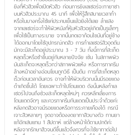
ยิงที่หัวสิวเพื่อเปิดหัวสิว ก่อนการยิงเลเซอร์จะทายาชา
บนหัวสิวประมาณ 45 นาที เพื่อให้รู้สึกสบายเวลาทำ
หรือในบางครั้งใช้แค่ประคบเย็นแล้วยิงได้เลย ลำแสง
จากเลเซอร์จะทำให้ผิวหนังที่หุ้มหัวสิวอยู่เกิดเป็นรูเล็กๆ
เพื่อใช้เป็นทางระบาย จากนั้นกดเอาก้อนไขมันที่อยู่ข้าง
ใต้ออกมาโดยใช้อุปกรณ์กดสิว การทำเลเซอร์สิวอุดตัน
มักจะมีสะเก็ดอยู่ประมาณ 3 - 7 วัน ทั้งนี้การที่สะเก็ด
หลุดเร็วหรือช้าขึ้นอยู่กับหลายปัจจัย เช่น ในสภาพผิว
มันสะเก็ดจะหลุดเร็วกว่าสภาพผิวแห้ง หรือการทาครีม
ล้างหน้าอย่างอ่อนโยนถูกวิธี เป็นต้น การที่สะเก็ดหลุด
เร็วก่อนเวลาอันควร อาจทำให้ผิวบริเวณนั้นมีรอยแดง
ดำเกิดขึ้นได้ โดยเฉพาะถ้าไปโดนแดด ดังนั้นหลังทำเล
เซอร์ไปจนถึงช่วงสะเก็ดหลุดใหม่ๆ ควรหลีกเลี่ยงการ
โดนแดดจัดๆ และควรทาครีมกันแดดเป็นประจำด้วยค่ะ
หลังกดสิวอาจมีรอยแดงหรือการระคายเคืองได้ กรณี
เจาะสิวหลายๆ จุดอาจต้องงดยาทาสิวบางตัว ทานยา
แก้อักเสบแทน 1 สัปดาห์ แต่ล้างหน้าได้ตามปกติค่ะ
หลังจากรักษาสิวจนดีขึ้นแล้วจึงควรที่จะใช้ยาทาต่อไป