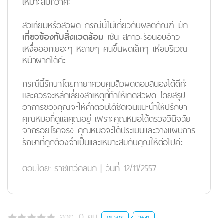
เหมาะสมกว่าค่ะ
สิวเทียมหรือสิวผด กรณีนี้ไม่เกี่ยวกับผลิตภัณฑ์ มัก
เกี่ยวข้องกับสิ่งแวดล้อม
เช่น สภาวะร้อนอบอ้าว
เหงื่อออกเยอะๆ หลายๆ คนขึ้นผดเล็กๆ เห่อบริเวณ
หน้าผากได้ค่ะ
กรณีนี้รักษาโดยทายาควบคุมสิวผดตอบสนองได้ดีค่ะ
และควรจะหลีกเลี่ยงสาเหตุที่ทำให้เกิดสิวผด โดยสรุป
อาการของคุณจะให้คำตอบได้ชัดเจนแนะนำให้ปรึกษา
คุณหมอที่ดูแลคุณอยู่ เพราะคุณหมอได้ตรวจวินิจฉัย
จากรอยโรคจริง คุณหมอจะได้ประเมินและวางแผนการ
รักษาที่ถูกต้องจำเป็นและเหมาะสมกับคุณให้ต่อไปค่ะ
ตอบโดย:
ราชเทวีคลินิก
|
วันที่ 12/11/2557
จาก:
0
คน
VIEWS
2641