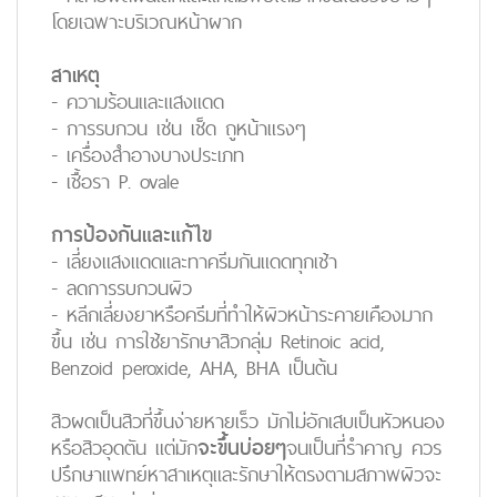
โดยเฉพาะบริเวณหน้าผาก
สาเหตุ
- ความร้อนและแสงแดด
- การรบกวน เช่น เช็ด ถูหน้าแรงๆ
- เครื่องสำอางบางประเภท
- เชื้อรา P. ovale
การป้องกันและแก้ไข
- เลี่ยงแสงแดดและทาครีมกันแดดทุกเช้า
- ลดการรบกวนผิว
- หลีกเลี่ยงยาหรือครีมที่ทำให้ผิวหน้าระคายเคืองมาก
ขึ้น เช่น การใช้ยารักษาสิวกลุ่ม Retinoic acid,
Benzoid peroxide, AHA, BHA เป็นต้น
สิวผดเป็นสิวที่ขึ้นง่ายหายเร็ว มักไม่อักเสบเป็นหัวหนอง
หรือสิวอุดตัน แต่มัก
จะขึ้นบ่อยๆ
จนเป็นที่รำคาญ ควร
ปรึกษาแพทย์หาสาเหตุและรักษาให้ตรงตามสภาพผิวจะ