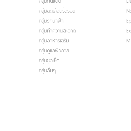
กลุ่มกันแดด
De
กลุ่มลดเลือนริ้วรอย
No
กลุ่มรักษาฝ้า
Ep
กลุ่มทำความสะอาด
Ex
กลุ่มอาหารเสริม
Ma
กลุ่มดูแลผิวกาย
กลุ่มชุดเซ็ต
กลุ่มอื่นๆ