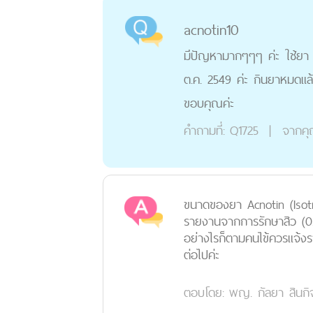
acnotin10
มีปัญหามากๆๆๆ ค่ะ ใช้ยา a
ต.ค. 2549 ค่ะ กินยาหมดแล
ขอบคุณค่ะ
คำถามที่:
Q1725
|
จากค
ขนาดของยา Acnotin (Isotret
รายงานจากการรักษาสิว (0
อย่างไรก็ตามคนไข้ควรแจ้งร
ต่อไปค่ะ
ตอบโดย:
พญ. กัลยา สินกิ