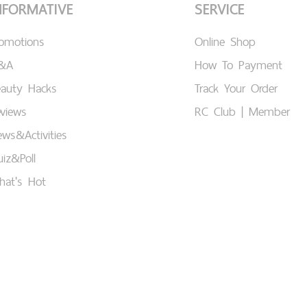
NFORMATIVE
SERVICE
romotions
Online Shop
&A
How To Payment
eauty Hacks
Track Your Order
views
RC Club | Member
ws&Activities
iz&Poll
hat's Hot