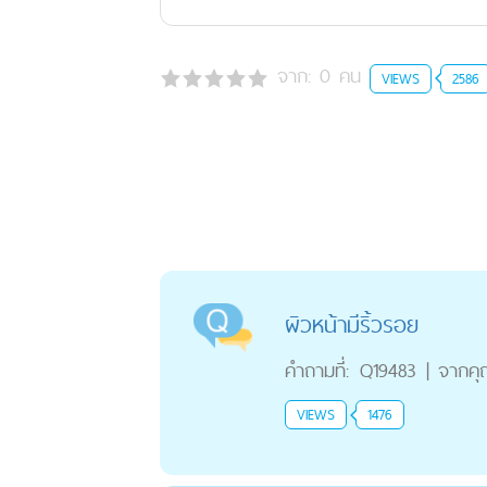
จาก:
0
คน
VIEWS
2586
ผิวหน้ามีริ้วรอย
คำถามที่:
Q19483
|
จากค
VIEWS
1476