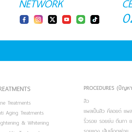
NETWORK
C
0
PROCEDURES (ปัญหา
REATMENTS
สิว
cne Treatments
แผลเป็นสิว คีลอยด์ แผล
ti Aging Treatments
ริ้วรอย รอยย่น ตีนกา 
ightening & Whitening
รอยแดง เส้นเลือดฟอย